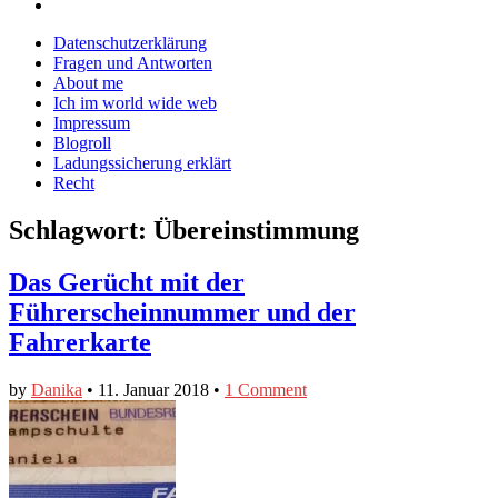
Blog
CrazyDevilDeli
von
Google+
auf
auf
devildeli
Main
Skip
Datenschutzerklärung
Facebook
Twitter
auf
to
Fragen und Antworten
anzeigen
anzeigen
Instagram
menu
content
About me
anzeigen
Ich im world wide web
Impressum
Blogroll
Ladungssicherung erklärt
Recht
Schlagwort:
Übereinstimmung
Das Gerücht mit der
Führerscheinnummer und der
Fahrerkarte
by
Danika
•
11. Januar 2018
•
1 Comment