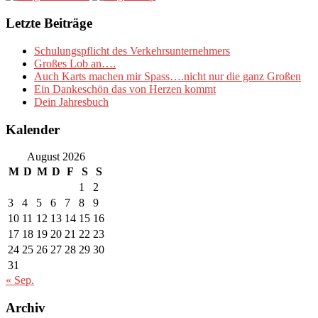
Letzte Beiträge
Schulungspflicht des Verkehrsunternehmers
Großes Lob an….
Auch Karts machen mir Spass….nicht nur die ganz Großen
Ein Dankeschön das von Herzen kommt
Dein Jahresbuch
Kalender
August 2026
M
D
M
D
F
S
S
1
2
3
4
5
6
7
8
9
10
11
12
13
14
15
16
17
18
19
20
21
22
23
24
25
26
27
28
29
30
31
« Sep.
Archiv