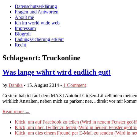
auf
auf
devildeli
Main
Skip
Datenschutzerklärung
Facebook
Twitter
auf
to
Fragen und Antworten
anzeigen
anzeigen
Instagram
menu
content
About me
anzeigen
Ich im world wide web
Impressum
Blogroll
Ladungssicherung erklärt
Recht
Schlagwort:
Truckonline
Was lange währt wird endlich gut!
by
Danika
•
15. August 2014
•
1 Comment
Gestern hab ich auf dem MAXI Autohof Gießen-Lützellinden meinen Fe
wirklich Anstalten, neben mich zu parken; nee…direkt vor mir kom
Read more →
Klick, um auf Facebook zu teilen (Wird in neuem Fenster geöff
Klick, um über Twitter zu teilen (Wird in neuem Fenster geöffn
Klick, um dies einem Freund per E-Mail zu senden (Wird in ne