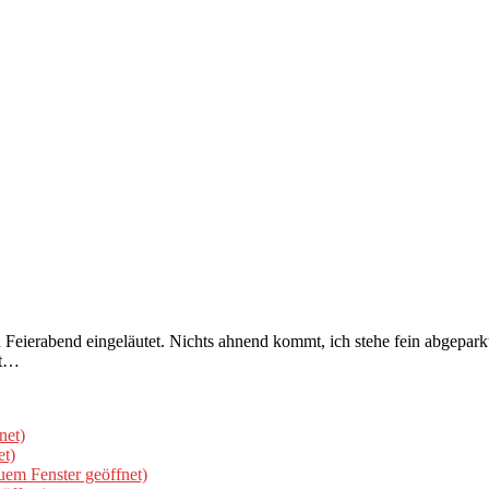
ierabend eingeläutet. Nichts ahnend kommt, ich stehe fein abgeparkt 
mt…
net)
et)
uem Fenster geöffnet)