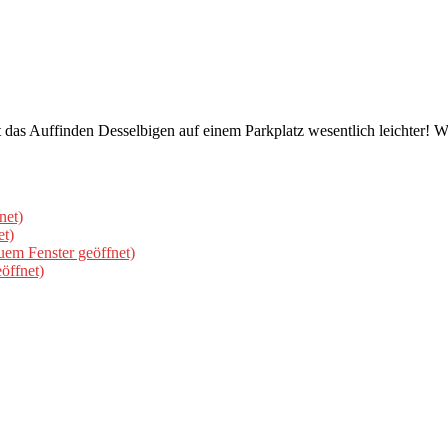
st das Auffinden Desselbigen auf einem Parkplatz wesentlich leichter!
net)
et)
uem Fenster geöffnet)
öffnet)