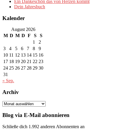
Ein Dankeschön das von Herzen kommt
Dein Jahresbuch
Kalender
August 2026
M
D
M
D
F
S
S
1
2
3
4
5
6
7
8
9
10
11
12
13
14
15
16
17
18
19
20
21
22
23
24
25
26
27
28
29
30
31
« Sep.
Archiv
Archiv
Blog via E-Mail abonnieren
Schließe dich 1.992 anderen Abonnenten an