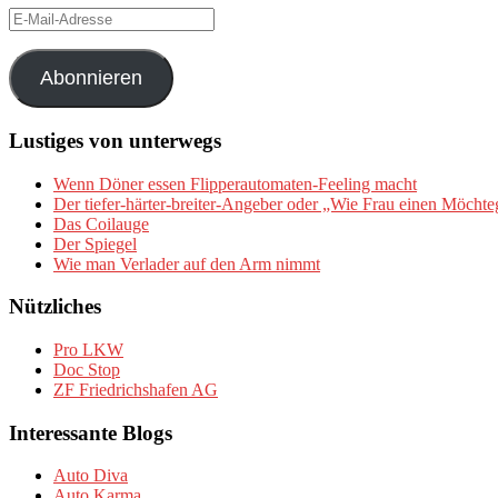
E-
Mail-
Adresse
Abonnieren
Lustiges von unterwegs
Wenn Döner essen Flipperautomaten-Feeling macht
Der tiefer-härter-breiter-Angeber oder „Wie Frau einen Möchte
Das Coilauge
Der Spiegel
Wie man Verlader auf den Arm nimmt
Nützliches
Pro LKW
Doc Stop
ZF Friedrichshafen AG
Interessante Blogs
Auto Diva
Auto Karma