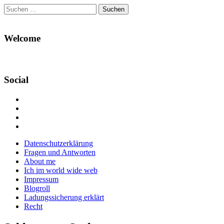
Suchen
nach:
Welcome
Social
Profil
von
Profil
Danikas
von
Profil
Blog
CrazyDevilDeli
von
Google+
auf
auf
devildeli
Main
Skip
Datenschutzerklärung
Facebook
Twitter
auf
to
Fragen und Antworten
anzeigen
anzeigen
Instagram
menu
content
About me
anzeigen
Ich im world wide web
Impressum
Blogroll
Ladungssicherung erklärt
Recht