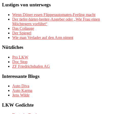
Lustiges von unterwegs
Wenn Döner essen Flipperautomaten-Feeling macht
Der tiefer-härter-breiter-Angeber oder „Wie Frau einen
Möchtegern vorführt“
Das Coilauge
Der Spiegel
Wie man Verlader auf den Arm nimmt
Nützliches
Pro LKW
Doc Stop
ZF Friedrichshafen AG
Interessante Blogs
Auto Diva
Auto Karma
Jens Wilde
LKW Gedichte