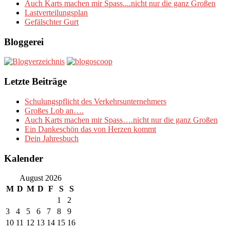
Auch Karts machen mir Spass....nicht nur die ganz Großen
Lastverteilungsplan
Gefälschter Gurt
Bloggerei
Letzte Beiträge
Schulungspflicht des Verkehrsunternehmers
Großes Lob an….
Auch Karts machen mir Spass….nicht nur die ganz Großen
Ein Dankeschön das von Herzen kommt
Dein Jahresbuch
Kalender
August 2026
M
D
M
D
F
S
S
1
2
3
4
5
6
7
8
9
10
11
12
13
14
15
16