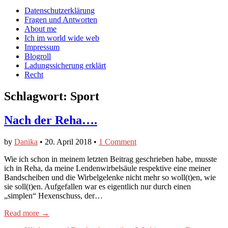
auf
auf
devildeli
Main
Skip
Datenschutzerklärung
Facebook
Twitter
auf
to
Fragen und Antworten
anzeigen
anzeigen
Instagram
menu
content
About me
anzeigen
Ich im world wide web
Impressum
Blogroll
Ladungssicherung erklärt
Recht
Schlagwort:
Sport
Nach der Reha….
by
Danika
•
20. April 2018
•
1 Comment
Wie ich schon in meinem letzten Beitrag geschrieben habe, musste
ich in Reha, da meine Lendenwirbelsäule respektive eine meiner
Bandscheiben und die Wirbelgelenke nicht mehr so woll(t)en, wie
sie soll(t)en. Aufgefallen war es eigentlich nur durch einen
„simplen“ Hexenschuss, der…
Read more →