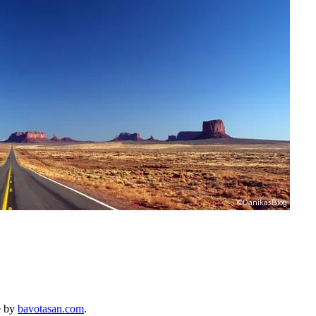
e by
bavotasan.com
.