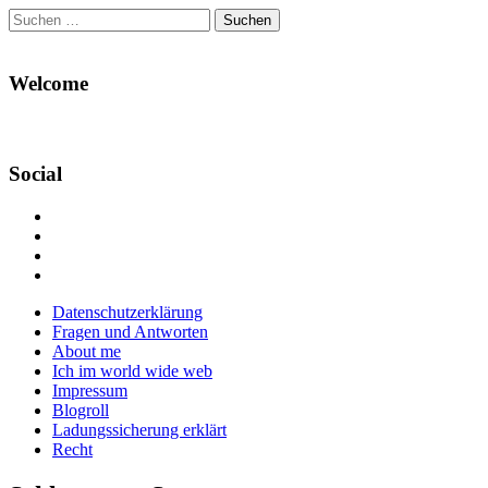
Suchen
nach:
Welcome
Social
Profil
von
Profil
Danikas
von
Profil
Blog
CrazyDevilDeli
von
Google+
auf
auf
devildeli
Main
Skip
Datenschutzerklärung
Facebook
Twitter
auf
to
Fragen und Antworten
anzeigen
anzeigen
Instagram
menu
content
About me
anzeigen
Ich im world wide web
Impressum
Blogroll
Ladungssicherung erklärt
Recht