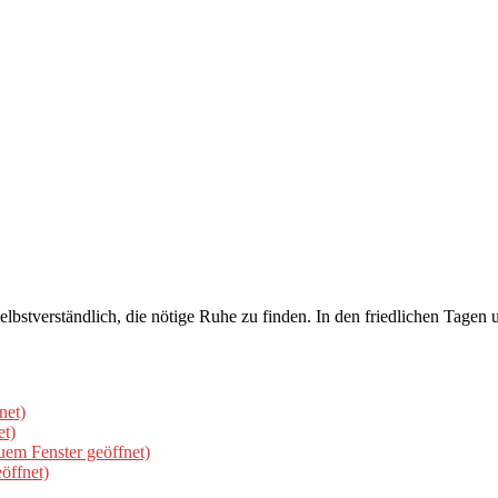
so selbstverständlich, die nötige Ruhe zu finden. In den friedlichen Ta
net)
et)
uem Fenster geöffnet)
öffnet)