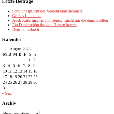
Letzte Beiträge
Schulungspflicht des Verkehrsunternehmers
Großes Lob an….
Auch Karts machen mir Spass….nicht nur die ganz Großen
Ein Dankeschön das von Herzen kommt
Dein Jahresbuch
Kalender
August 2026
M
D
M
D
F
S
S
1
2
3
4
5
6
7
8
9
10
11
12
13
14
15
16
17
18
19
20
21
22
23
24
25
26
27
28
29
30
31
« Sep.
Archiv
Archiv