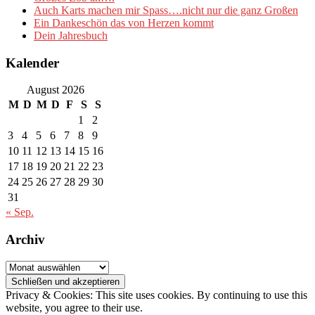
Auch Karts machen mir Spass….nicht nur die ganz Großen
Ein Dankeschön das von Herzen kommt
Dein Jahresbuch
Kalender
August 2026
M
D
M
D
F
S
S
1
2
3
4
5
6
7
8
9
10
11
12
13
14
15
16
17
18
19
20
21
22
23
24
25
26
27
28
29
30
31
« Sep.
Archiv
Archiv
Privacy & Cookies: This site uses cookies. By continuing to use this
website, you agree to their use.