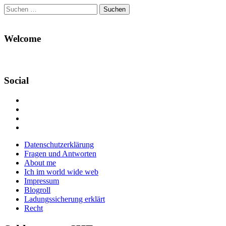
Suchen
nach:
Welcome
Social
Profil
von
Profil
Danikas
von
Profil
Blog
CrazyDevilDeli
von
Google+
auf
auf
devildeli
Main
Skip
Datenschutzerklärung
Facebook
Twitter
auf
to
Fragen und Antworten
anzeigen
anzeigen
Instagram
menu
content
About me
anzeigen
Ich im world wide web
Impressum
Blogroll
Ladungssicherung erklärt
Recht