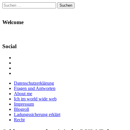
Suchen
nach:
Welcome
Social
Profil
von
Profil
Danikas
von
Profil
Blog
CrazyDevilDeli
von
Google+
auf
auf
devildeli
Main
Skip
Datenschutzerklärung
Facebook
Twitter
auf
to
Fragen und Antworten
anzeigen
anzeigen
Instagram
menu
content
About me
anzeigen
Ich im world wide web
Impressum
Blogroll
Ladungssicherung erklärt
Recht