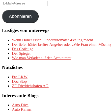
E-
Mail-
Adresse
Abonnieren
Lustiges von unterwegs
Wenn Döner essen Flipperautomaten-Feeling macht
Der tiefer-härter-breiter-Angeber oder „Wie Frau einen Möchte
Das Coilauge
Der Spiegel
Wie man Verlader auf den Arm nimmt
Nützliches
Pro LKW
Doc Stop
ZF Friedrichshafen AG
Interessante Blogs
Auto Diva
Auto Karma