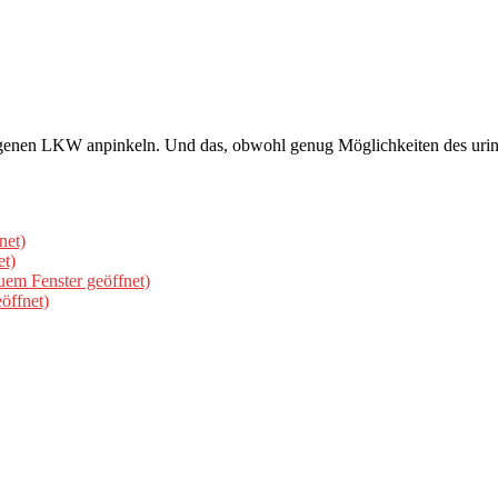
eigenen LKW anpinkeln. Und das, obwohl genug Möglichkeiten des urin
net)
et)
uem Fenster geöffnet)
öffnet)