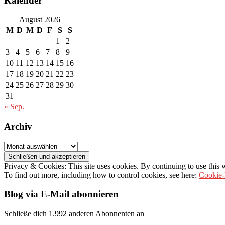
Kalender
August 2026
M
D
M
D
F
S
S
1
2
3
4
5
6
7
8
9
10
11
12
13
14
15
16
17
18
19
20
21
22
23
24
25
26
27
28
29
30
31
« Sep.
Archiv
Archiv
Privacy & Cookies: This site uses cookies. By continuing to use this w
To find out more, including how to control cookies, see here:
Cookie-
Blog via E-Mail abonnieren
Schließe dich 1.992 anderen Abonnenten an