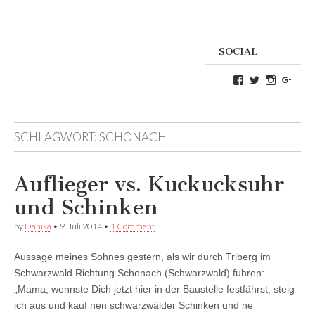
SOCIAL
Profil
Profil
Profil
Goog
von
von
von
Danikas
CrazyDevilD
devildeli
Blog
auf
auf
auf
Twitter
Instagra
SCHLAGWORT:
SCHONACH
Facebook
anzeigen
anzeigen
anzeigen
Auflieger vs. Kuckucksuhr
und Schinken
by
Danika
•
9. Juli 2014
•
1 Comment
Aussage meines Sohnes gestern, als wir durch Triberg im
Schwarzwald Richtung Schonach (Schwarzwald) fuhren:
„Mama, wennste Dich jetzt hier in der Baustelle festfährst, steig
ich aus und kauf nen schwarzwälder Schinken und ne