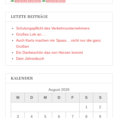
)
LETZTE BEITRÄGE
Schulungspflicht des Verkehrsunternehmers
Großes Lob an….
Auch Karts machen mir Spass….nicht nur die ganz
Großen
Ein Dankeschön das von Herzen kommt
Dein Jahresbuch
KALENDER
August 2026
M
D
M
D
F
S
S
1
2
3
4
5
6
7
8
9