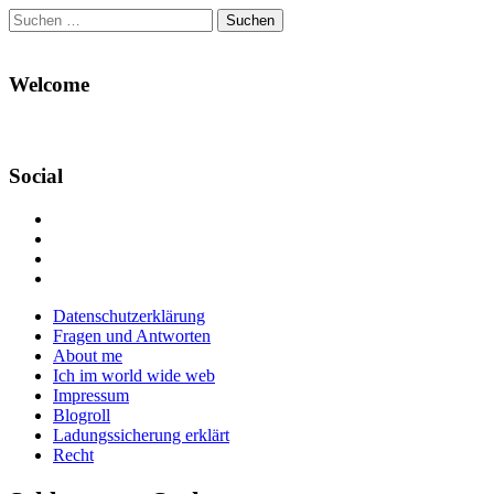
Suchen
nach:
Welcome
Social
Profil
von
Profil
Danikas
von
Profil
Blog
CrazyDevilDeli
von
Google+
auf
auf
devildeli
Main
Skip
Datenschutzerklärung
Facebook
Twitter
auf
to
Fragen und Antworten
anzeigen
anzeigen
Instagram
menu
content
About me
anzeigen
Ich im world wide web
Impressum
Blogroll
Ladungssicherung erklärt
Recht