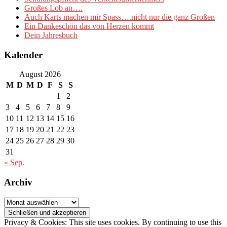
Großes Lob an….
Auch Karts machen mir Spass….nicht nur die ganz Großen
Ein Dankeschön das von Herzen kommt
Dein Jahresbuch
Kalender
August 2026
M
D
M
D
F
S
S
1
2
3
4
5
6
7
8
9
10
11
12
13
14
15
16
17
18
19
20
21
22
23
24
25
26
27
28
29
30
31
« Sep.
Archiv
Archiv
Privacy & Cookies: This site uses cookies. By continuing to use this