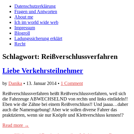
auf
auf
devildeli
Main
Skip
Datenschutzerklärung
Facebook
Twitter
auf
to
Fragen und Antworten
anzeigen
anzeigen
Instagram
menu
content
About me
anzeigen
Ich im world wide web
Impressum
Blogroll
Ladungssicherung erklärt
Recht
Schlagwort:
Reißverschlussverfahren
Liebe Verkehrsteilnehmer
by
Danika
•
13. Januar 2014
•
1 Comment
Reißverschlussverfahren heißt Reißverschlussverfahren, weil sich
die Fahrzeuge ABWECHSELND von rechts und links einfädeln!!
Eben wie die Zähne bei einem Reißverschluss!! Und jaaaa…daher
auch die Namensgebung! Aber wie sollen diverse Fahrer das
praktizieren, wenn sie nur Knöpfe und Klettverschluss kennen!?
Read more →