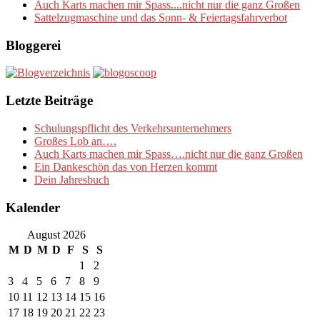
Auch Karts machen mir Spass....nicht nur die ganz Großen
Sattelzugmaschine und das Sonn- & Feiertagsfahrverbot
Bloggerei
Letzte Beiträge
Schulungspflicht des Verkehrsunternehmers
Großes Lob an….
Auch Karts machen mir Spass….nicht nur die ganz Großen
Ein Dankeschön das von Herzen kommt
Dein Jahresbuch
Kalender
August 2026
M
D
M
D
F
S
S
1
2
3
4
5
6
7
8
9
10
11
12
13
14
15
16
17
18
19
20
21
22
23