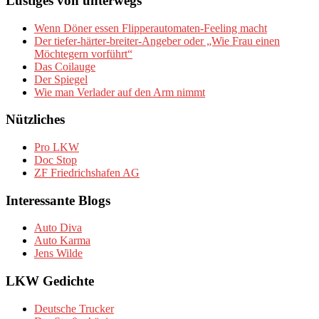
Lustiges von unterwegs
Wenn Döner essen Flipperautomaten-Feeling macht
Der tiefer-härter-breiter-Angeber oder „Wie Frau einen
Möchtegern vorführt“
Das Coilauge
Der Spiegel
Wie man Verlader auf den Arm nimmt
Nützliches
Pro LKW
Doc Stop
ZF Friedrichshafen AG
Interessante Blogs
Auto Diva
Auto Karma
Jens Wilde
LKW Gedichte
Deutsche Trucker