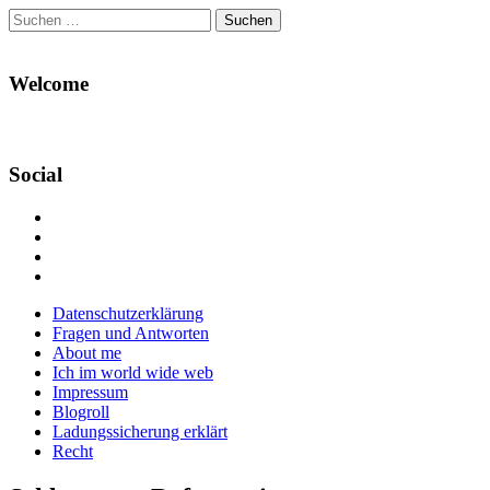
Suchen
nach:
Welcome
Social
Profil
von
Profil
Danikas
von
Profil
Blog
CrazyDevilDeli
von
Google+
auf
auf
devildeli
Main
Skip
Datenschutzerklärung
Facebook
Twitter
auf
to
Fragen und Antworten
anzeigen
anzeigen
Instagram
menu
content
About me
anzeigen
Ich im world wide web
Impressum
Blogroll
Ladungssicherung erklärt
Recht