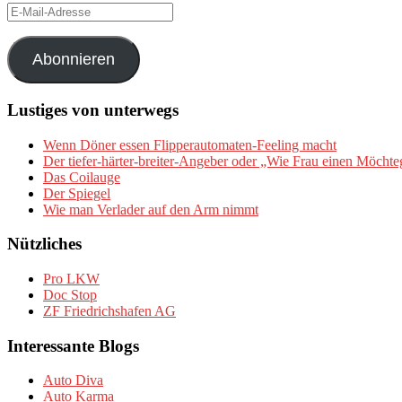
E-
Mail-
Adresse
Abonnieren
Lustiges von unterwegs
Wenn Döner essen Flipperautomaten-Feeling macht
Der tiefer-härter-breiter-Angeber oder „Wie Frau einen Möchte
Das Coilauge
Der Spiegel
Wie man Verlader auf den Arm nimmt
Nützliches
Pro LKW
Doc Stop
ZF Friedrichshafen AG
Interessante Blogs
Auto Diva
Auto Karma