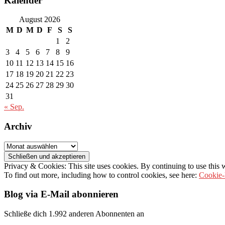
Kalender
August 2026
M
D
M
D
F
S
S
1
2
3
4
5
6
7
8
9
10
11
12
13
14
15
16
17
18
19
20
21
22
23
24
25
26
27
28
29
30
31
« Sep.
Archiv
Archiv
Privacy & Cookies: This site uses cookies. By continuing to use this w
To find out more, including how to control cookies, see here:
Cookie-
Blog via E-Mail abonnieren
Schließe dich 1.992 anderen Abonnenten an