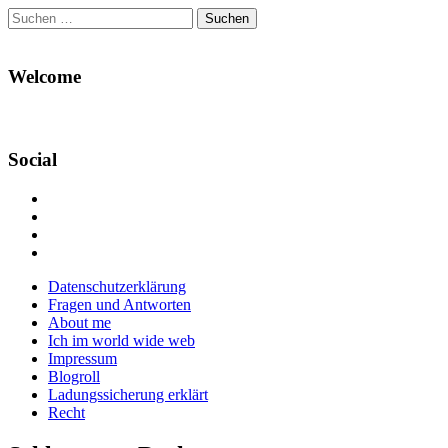
Suchen
nach:
Welcome
Social
Profil
von
Profil
Danikas
von
Profil
Blog
CrazyDevilDeli
von
Google+
auf
auf
devildeli
Main
Skip
Datenschutzerklärung
Facebook
Twitter
auf
to
Fragen und Antworten
anzeigen
anzeigen
Instagram
menu
content
About me
anzeigen
Ich im world wide web
Impressum
Blogroll
Ladungssicherung erklärt
Recht