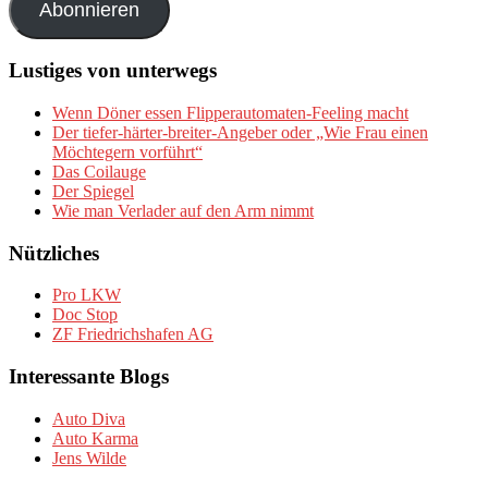
Abonnieren
Lustiges von unterwegs
Wenn Döner essen Flipperautomaten-Feeling macht
Der tiefer-härter-breiter-Angeber oder „Wie Frau einen
Möchtegern vorführt“
Das Coilauge
Der Spiegel
Wie man Verlader auf den Arm nimmt
Nützliches
Pro LKW
Doc Stop
ZF Friedrichshafen AG
Interessante Blogs
Auto Diva
Auto Karma
Jens Wilde