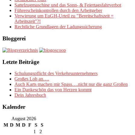
Sattelzugmaschine und das Sonn- & Feiertagsfahrverbot
Führerscheinkontrollen durch den Arbeitgeber
Verwirrung um EuGH-Urteil zu "Bereitschaftszeit =
Arbeitszeit"?!
Rechtliche Grundlagen der Ladungssicherung
Bloggerei
Letzte Beiträge
Schulungspflicht des Verkehrsunternehmers
Großes Lob an….
Auch Karts machen mir Spass….nicht nur die ganz Großen
Ein Dankeschön das von Herzen kommt
Dein Jahresbuch
Kalender
August 2026
M
D
M
D
F
S
S
1
2