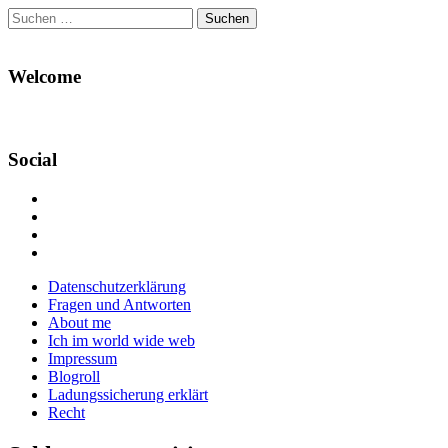
Suchen
nach:
Welcome
Social
Profil
von
Profil
Danikas
von
Profil
Blog
CrazyDevilDeli
von
Google+
auf
auf
devildeli
Main
Skip
Datenschutzerklärung
Facebook
Twitter
auf
to
Fragen und Antworten
anzeigen
anzeigen
Instagram
menu
content
About me
anzeigen
Ich im world wide web
Impressum
Blogroll
Ladungssicherung erklärt
Recht