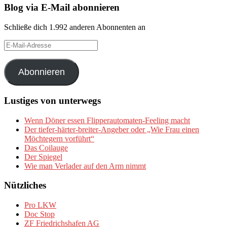
Blog via E-Mail abonnieren
Schließe dich 1.992 anderen Abonnenten an
E-
Mail-
Adresse
Abonnieren
Lustiges von unterwegs
Wenn Döner essen Flipperautomaten-Feeling macht
Der tiefer-härter-breiter-Angeber oder „Wie Frau einen
Möchtegern vorführt“
Das Coilauge
Der Spiegel
Wie man Verlader auf den Arm nimmt
Nützliches
Pro LKW
Doc Stop
ZF Friedrichshafen AG