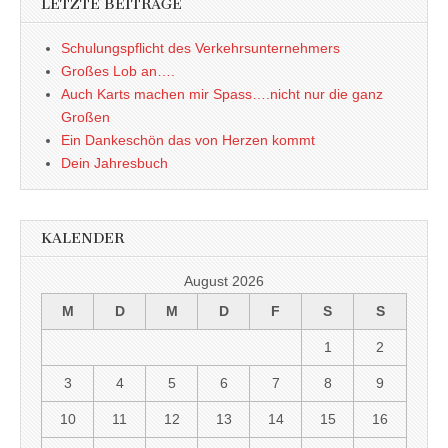
LETZTE BEITRÄGE
Schulungspflicht des Verkehrsunternehmers
Großes Lob an….
Auch Karts machen mir Spass….nicht nur die ganz
Großen
Ein Dankeschön das von Herzen kommt
Dein Jahresbuch
KALENDER
August 2026
M
D
M
D
F
S
S
1
2
3
4
5
6
7
8
9
10
11
12
13
14
15
16