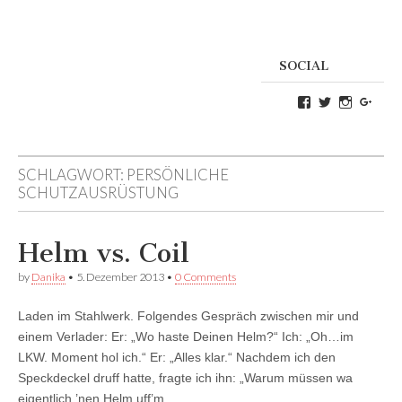
SOCIAL
Profil
Profil
Profil
Goog
von
von
von
Danikas
CrazyDevilD
devildeli
Blog
auf
auf
auf
Twitter
Instagra
SCHLAGWORT:
PERSÖNLICHE
Facebook
anzeigen
anzeigen
anzeigen
SCHUTZAUSRÜSTUNG
Helm vs. Coil
by
Danika
•
5. Dezember 2013
•
0 Comments
Laden im Stahlwerk. Folgendes Gespräch zwischen mir und
einem Verlader: Er: „Wo haste Deinen Helm?“ Ich: „Oh…im
LKW. Moment hol ich.“ Er: „Alles klar.“ Nachdem ich den
Speckdeckel druff hatte, fragte ich ihn: „Warum müssen wa
eigentlich ’nen Helm uff’m…