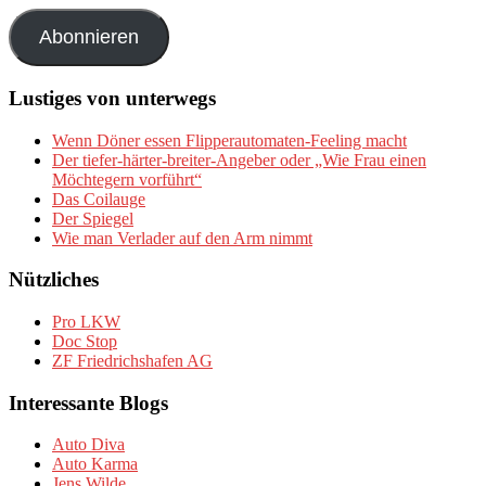
Adresse
Abonnieren
Lustiges von unterwegs
Wenn Döner essen Flipperautomaten-Feeling macht
Der tiefer-härter-breiter-Angeber oder „Wie Frau einen
Möchtegern vorführt“
Das Coilauge
Der Spiegel
Wie man Verlader auf den Arm nimmt
Nützliches
Pro LKW
Doc Stop
ZF Friedrichshafen AG
Interessante Blogs
Auto Diva
Auto Karma
Jens Wilde