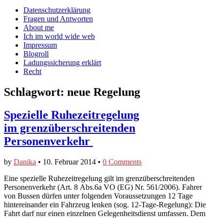
auf
auf
devildeli
Main
Skip
Datenschutzerklärung
Facebook
Twitter
auf
to
Fragen und Antworten
anzeigen
anzeigen
Instagram
menu
content
About me
anzeigen
Ich im world wide web
Impressum
Blogroll
Ladungssicherung erklärt
Recht
Schlagwort:
neue Regelung
Spezielle Ruhezeitregelung
im grenzüberschreitenden
Personenverkehr
by
Danika
•
10. Februar 2014
•
0 Comments
Eine spezielle Ruhezeitregelung gilt im grenzüberschreitenden
Personenverkehr (Art. 8 Abs.6a VO (EG) Nr. 561/2006). Fahrer
von Bussen dürfen unter folgenden Voraussetzungen 12 Tage
hintereinander ein Fahrzeug lenken (sog. 12-Tage-Regelung): Die
Fahrt darf nur einen einzelnen Gelegenheitsdienst umfassen. Dem