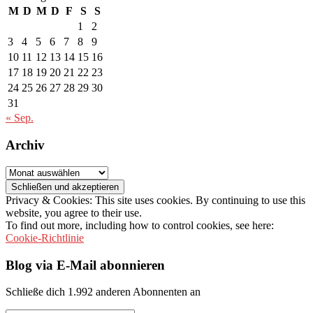
M
D
M
D
F
S
S
1
2
3
4
5
6
7
8
9
10
11
12
13
14
15
16
17
18
19
20
21
22
23
24
25
26
27
28
29
30
31
« Sep.
Archiv
Archiv
Privacy & Cookies: This site uses cookies. By continuing to use this
website, you agree to their use.
To find out more, including how to control cookies, see here:
Cookie-Richtlinie
Blog via E-Mail abonnieren
Schließe dich 1.992 anderen Abonnenten an