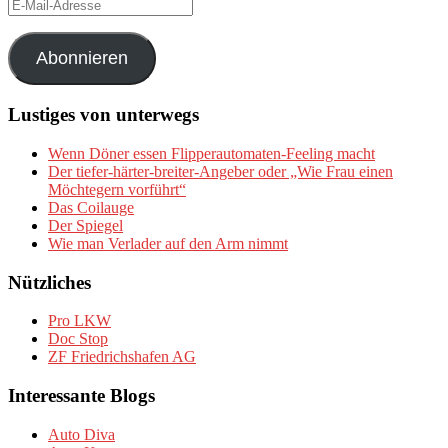
E-
Mail-
Adresse
Abonnieren
Lustiges von unterwegs
Wenn Döner essen Flipperautomaten-Feeling macht
Der tiefer-härter-breiter-Angeber oder „Wie Frau einen
Möchtegern vorführt“
Das Coilauge
Der Spiegel
Wie man Verlader auf den Arm nimmt
Nützliches
Pro LKW
Doc Stop
ZF Friedrichshafen AG
Interessante Blogs
Auto Diva