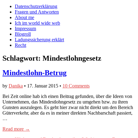
auf
auf
devildeli
Main
Skip
Datenschutzerklärung
Facebook
Twitter
auf
to
Fragen und Antworten
anzeigen
anzeigen
Instagram
menu
content
About me
anzeigen
Ich im world wide web
Impressum
Blogroll
Ladungssicherung erklärt
Recht
Schlagwort:
Mindestlohngesetz
Mindestlohn-Betrug
by
Danika
•
17. Januar 2015
•
10 Comments
Bei Zeit online hab ich einen Beitrag gefunden, über die Ideen von
Unternehmen, das Mindestlohngesetz zu umgehen bzw. zu ihren
Gunsten auszulegen. Es geht hier zwar nicht direkt um den Bereich
Güterverkehr, aber da es in meiner direkten Nachbarschaft passiert,
…
Read more →