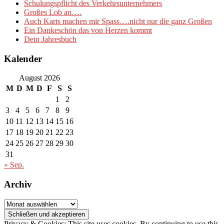
Schulungspflicht des Verkehrsunternehmers
Großes Lob an….
Auch Karts machen mir Spass….nicht nur die ganz Großen
Ein Dankeschön das von Herzen kommt
Dein Jahresbuch
Kalender
August 2026
M
D
M
D
F
S
S
1
2
3
4
5
6
7
8
9
10
11
12
13
14
15
16
17
18
19
20
21
22
23
24
25
26
27
28
29
30
31
« Sep.
Archiv
Archiv
Privacy & Cookies: This site uses cookies. By continuing to use this