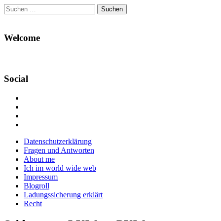
Suchen
nach:
Welcome
Social
Profil
von
Profil
Danikas
von
Profil
Blog
CrazyDevilDeli
von
Google+
auf
auf
devildeli
Main
Skip
Datenschutzerklärung
Facebook
Twitter
auf
to
Fragen und Antworten
anzeigen
anzeigen
Instagram
menu
content
About me
anzeigen
Ich im world wide web
Impressum
Blogroll
Ladungssicherung erklärt
Recht