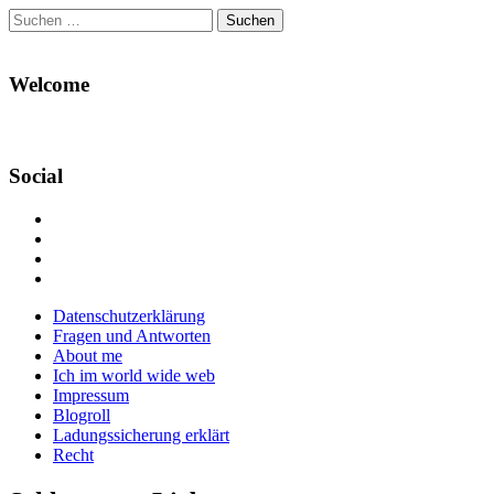
Suchen
nach:
Welcome
Social
Profil
von
Profil
Danikas
von
Profil
Blog
CrazyDevilDeli
von
Google+
auf
auf
devildeli
Main
Skip
Datenschutzerklärung
Facebook
Twitter
auf
to
Fragen und Antworten
anzeigen
anzeigen
Instagram
menu
content
About me
anzeigen
Ich im world wide web
Impressum
Blogroll
Ladungssicherung erklärt
Recht