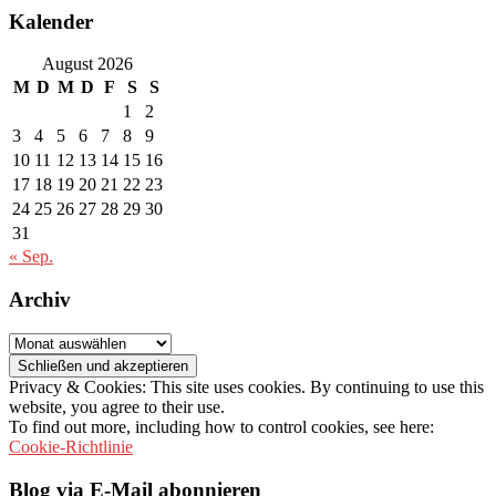
Kalender
August 2026
M
D
M
D
F
S
S
1
2
3
4
5
6
7
8
9
10
11
12
13
14
15
16
17
18
19
20
21
22
23
24
25
26
27
28
29
30
31
« Sep.
Archiv
Archiv
Privacy & Cookies: This site uses cookies. By continuing to use this
website, you agree to their use.
To find out more, including how to control cookies, see here:
Cookie-Richtlinie
Blog via E-Mail abonnieren