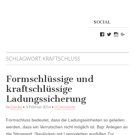
SOCIAL
Profil
Profil
Profil
Goog
von
von
von
Danikas
CrazyDevilD
devildeli
Blog
auf
auf
auf
Twitter
Instagra
SCHLAGWORT:
KRAFTSCHLUSS
Facebook
anzeigen
anzeigen
anzeigen
Formschlüssige und
kraftschlüssige
Ladungssicherung
by
Danika
•
3. Februar 2014
•
0 Comments
Formschluss bedeutet, dass die Ladungseinheiten so geladen
werden, dass ein Verrutschen nicht möglich ist. Bsp: Anlegen an
die Stirnwand, Staulücken mit Leerpaletten ausfüllen Zur