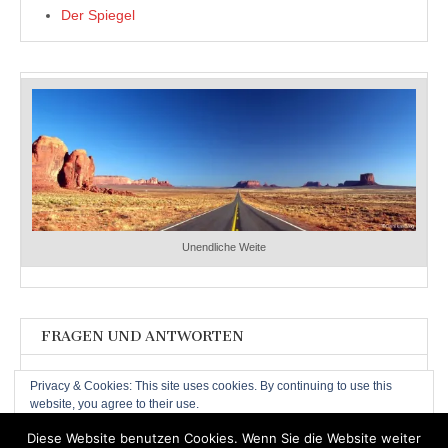
Der Spiegel
Unendliche Weite
FRAGEN UND ANTWORTEN
Fragen und Antworten
Privacy & Cookies: This site uses cookies. By continuing to use this
website, you agree to their use.
To find out more, including how to control cookies, see here:
Cookie-
Diese Website benutzen Cookies. Wenn Sie die Website weiter
Richtlinie