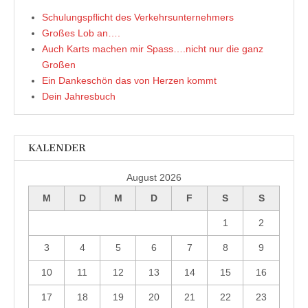
f
f
Schulungspflicht des Verkehrsunternehmers
n
e
Großes Lob an….
t
)
Auch Karts machen mir Spass….nicht nur die ganz
Großen
Ein Dankeschön das von Herzen kommt
Dein Jahresbuch
KALENDER
August 2026
M
D
M
D
F
S
S
1
2
3
4
5
6
7
8
9
10
11
12
13
14
15
16
17
18
19
20
21
22
23