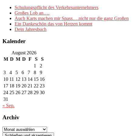
Schulungspflicht des Verkehrsunternehmers
Großes Lob an….
Auch Karts machen mir Spass….nicht nur die ganz Großen
Ein Dankeschön das von Herzen kommt
Dein Jahresbuch
Kalender
August 2026
M
D
M
D
F
S
S
1
2
3
4
5
6
7
8
9
10
11
12
13
14
15
16
17
18
19
20
21
22
23
24
25
26
27
28
29
30
31
« Sep.
Archiv
Archiv