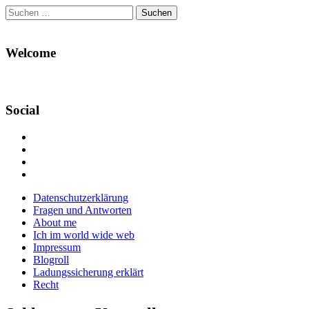
Suchen
nach:
Welcome
Social
Profil
von
Profil
Danikas
von
Profil
Blog
CrazyDevilDeli
von
Google+
auf
auf
devildeli
Main
Skip
Datenschutzerklärung
Facebook
Twitter
auf
to
Fragen und Antworten
anzeigen
anzeigen
Instagram
menu
content
About me
anzeigen
Ich im world wide web
Impressum
Blogroll
Ladungssicherung erklärt
Recht