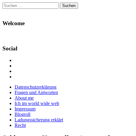
Suchen
nach:
Welcome
Social
Profil
von
Profil
Danikas
von
Profil
Blog
CrazyDevilDeli
von
Google+
auf
auf
devildeli
Main
Skip
Datenschutzerklärung
Facebook
Twitter
auf
to
Fragen und Antworten
anzeigen
anzeigen
Instagram
menu
content
About me
anzeigen
Ich im world wide web
Impressum
Blogroll
Ladungssicherung erklärt
Recht