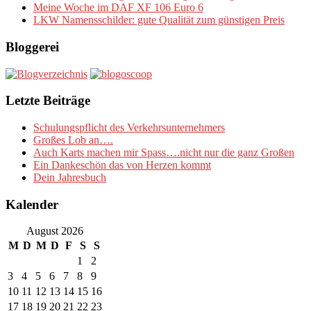
Meine Woche im DAF XF 106 Euro 6
LKW Namensschilder: gute Qualität zum günstigen Preis
Bloggerei
Letzte Beiträge
Schulungspflicht des Verkehrsunternehmers
Großes Lob an….
Auch Karts machen mir Spass….nicht nur die ganz Großen
Ein Dankeschön das von Herzen kommt
Dein Jahresbuch
Kalender
August 2026
M
D
M
D
F
S
S
1
2
3
4
5
6
7
8
9
10
11
12
13
14
15
16
17
18
19
20
21
22
23