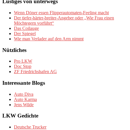
Lustiges von unterwegs
Wenn Döner essen Flipperautomaten-Feeling macht
Der tiefer-härter-breiter-Angeber oder „Wie Frau einen
Möchtegern vorführt“
Das Coilauge
Der Spiegel
Wie man Verlader auf den Arm nimmt
Nützliches
Pro LKW
Doc Stop
ZF Friedrichshafen AG
Interessante Blogs
Auto Diva
Auto Karma
Jens Wilde
LKW Gedichte
Deutsche Trucker