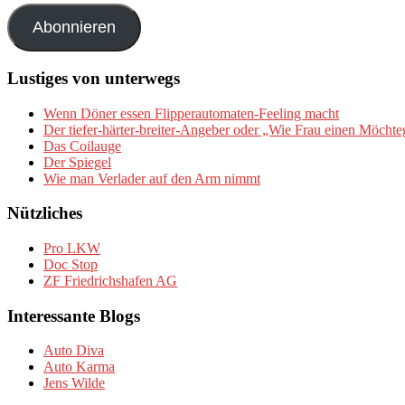
Adresse
Abonnieren
Lustiges von unterwegs
Wenn Döner essen Flipperautomaten-Feeling macht
Der tiefer-härter-breiter-Angeber oder „Wie Frau einen Möchte
Das Coilauge
Der Spiegel
Wie man Verlader auf den Arm nimmt
Nützliches
Pro LKW
Doc Stop
ZF Friedrichshafen AG
Interessante Blogs
Auto Diva
Auto Karma
Jens Wilde