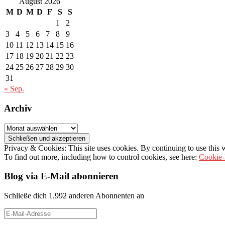
August 2026
M
D
M
D
F
S
S
1
2
3
4
5
6
7
8
9
10
11
12
13
14
15
16
17
18
19
20
21
22
23
24
25
26
27
28
29
30
31
« Sep.
Archiv
Archiv
Privacy & Cookies: This site uses cookies. By continuing to use this w
To find out more, including how to control cookies, see here:
Cookie-
Blog via E-Mail abonnieren
Schließe dich 1.992 anderen Abonnenten an
E-
Mail-