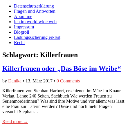
auf
auf
devildeli
Main
Skip
Datenschutzerklärung
Facebook
Twitter
auf
to
Fragen und Antworten
anzeigen
anzeigen
Instagram
menu
content
About me
anzeigen
Ich im world wide web
Impressum
Blogroll
Ladungssicherung erklärt
Recht
Schlagwort:
Killerfrauen
Killerfrauen oder „Das Böse im Weibe“
by
Danika
•
13. März 2017
•
0 Comments
Killerfrauen von Stephan Harbort, erschienen im März im Knaur
Verlag, Länge 240 Seiten, Sachbuch Wie werden Frauen zu
Serienmörderinnen? Was sind ihre Motive und vor allem: was lässt
eine Frau zur Täterin werden? Diese und noch mehr Fragen
versucht Stephan…
Read more →