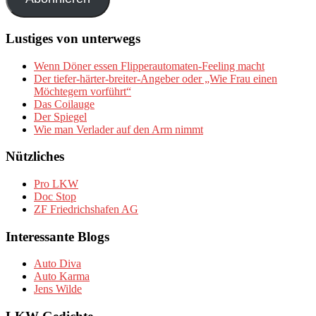
Lustiges von unterwegs
Wenn Döner essen Flipperautomaten-Feeling macht
Der tiefer-härter-breiter-Angeber oder „Wie Frau einen
Möchtegern vorführt“
Das Coilauge
Der Spiegel
Wie man Verlader auf den Arm nimmt
Nützliches
Pro LKW
Doc Stop
ZF Friedrichshafen AG
Interessante Blogs
Auto Diva
Auto Karma
Jens Wilde