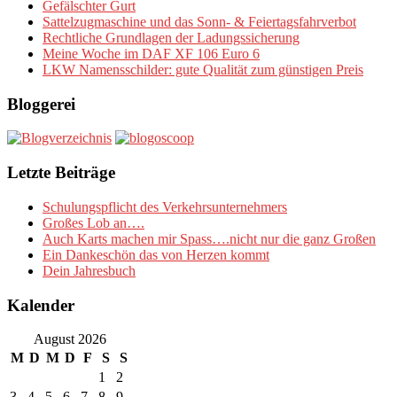
Gefälschter Gurt
Sattelzugmaschine und das Sonn- & Feiertagsfahrverbot
Rechtliche Grundlagen der Ladungssicherung
Meine Woche im DAF XF 106 Euro 6
LKW Namensschilder: gute Qualität zum günstigen Preis
Bloggerei
Letzte Beiträge
Schulungspflicht des Verkehrsunternehmers
Großes Lob an….
Auch Karts machen mir Spass….nicht nur die ganz Großen
Ein Dankeschön das von Herzen kommt
Dein Jahresbuch
Kalender
August 2026
M
D
M
D
F
S
S
1
2
3
4
5
6
7
8
9