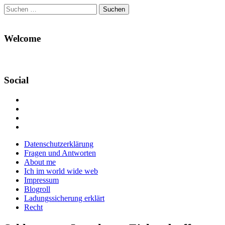
Suchen
nach:
Welcome
Social
Profil
von
Profil
Danikas
von
Profil
Blog
CrazyDevilDeli
von
Google+
auf
auf
devildeli
Main
Skip
Datenschutzerklärung
Facebook
Twitter
auf
to
Fragen und Antworten
anzeigen
anzeigen
Instagram
menu
content
About me
anzeigen
Ich im world wide web
Impressum
Blogroll
Ladungssicherung erklärt
Recht