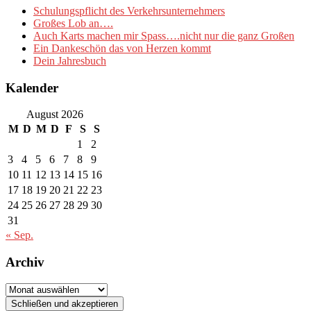
Schulungspflicht des Verkehrsunternehmers
Großes Lob an….
Auch Karts machen mir Spass….nicht nur die ganz Großen
Ein Dankeschön das von Herzen kommt
Dein Jahresbuch
Kalender
August 2026
M
D
M
D
F
S
S
1
2
3
4
5
6
7
8
9
10
11
12
13
14
15
16
17
18
19
20
21
22
23
24
25
26
27
28
29
30
31
« Sep.
Archiv
Archiv