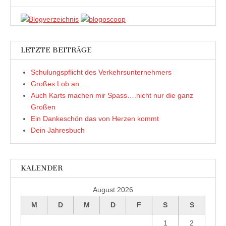
n
e
t
)
LETZTE BEITRÄGE
Schulungspflicht des Verkehrsunternehmers
Großes Lob an….
Auch Karts machen mir Spass….nicht nur die ganz
Großen
Ein Dankeschön das von Herzen kommt
Dein Jahresbuch
KALENDER
August 2026
M
D
M
D
F
S
S
1
2