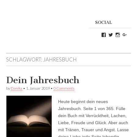
SOCIAL
Profil
Profil
Profil
Goog
von
von
von
Danikas
CrazyDevilD
devildeli
Blog
auf
auf
auf
Twitter
Instagra
SCHLAGWORT:
JAHRESBUCH
Facebook
anzeigen
anzeigen
anzeigen
Dein Jahresbuch
by
Danika
•
1. Januar 2019
•
0 Comments
Heute beginnt dein neues
Jahresbuch. Seite 1 von 365. Fülle
dein Buch mit Verrücktheit, Lachen,
Liebe, Freude und Glück. Aber auch
mit Tränen, Trauer und Angst. Lasse
deine Liebe jede Seite lebendig