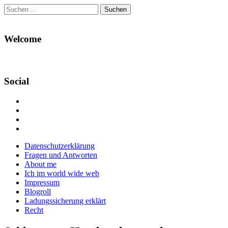
Suchen
nach:
Welcome
Social
Profil
von
Profil
Danikas
von
Profil
Blog
CrazyDevilDeli
von
Google+
auf
auf
devildeli
Main
Skip
Datenschutzerklärung
Facebook
Twitter
auf
to
Fragen und Antworten
anzeigen
anzeigen
Instagram
menu
content
About me
anzeigen
Ich im world wide web
Impressum
Blogroll
Ladungssicherung erklärt
Recht