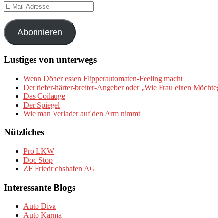
E-
Mail-
Adresse
Abonnieren
Lustiges von unterwegs
Wenn Döner essen Flipperautomaten-Feeling macht
Der tiefer-härter-breiter-Angeber oder „Wie Frau einen Möchte
Das Coilauge
Der Spiegel
Wie man Verlader auf den Arm nimmt
Nützliches
Pro LKW
Doc Stop
ZF Friedrichshafen AG
Interessante Blogs
Auto Diva
Auto Karma