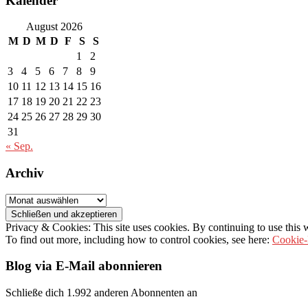
Kalender
August 2026
M
D
M
D
F
S
S
1
2
3
4
5
6
7
8
9
10
11
12
13
14
15
16
17
18
19
20
21
22
23
24
25
26
27
28
29
30
31
« Sep.
Archiv
Archiv
Privacy & Cookies: This site uses cookies. By continuing to use this w
To find out more, including how to control cookies, see here:
Cookie-
Blog via E-Mail abonnieren
Schließe dich 1.992 anderen Abonnenten an