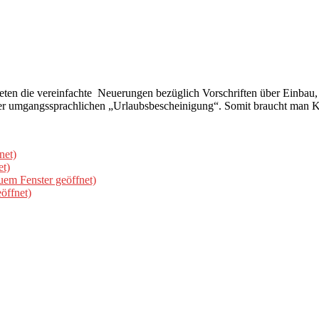
reten die vereinfachte Neuerungen bezüglich Vorschriften über Einbau
ch der umgangssprachlichen „Urlaubsbescheinigung“. Somit braucht m
net)
et)
uem Fenster geöffnet)
öffnet)