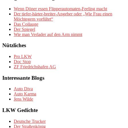
Wenn Döner essen Flipperautomaten-Feeling macht
Der tiefer-härter-breiter-Angeber oder „Wie Frau einen
Möchtegern vorführt“
Das Coilauge
Der Spiegel
Wie man Verlader auf den Arm nimmt
Nützliches
Pro LKW
Doc Stop
ZF Friedrichshafen AG
Interessante Blogs
Auto Diva
Auto Karma
Jens Wilde
LKW Gedichte
Deutsche Trucker
Der Straßenkönig