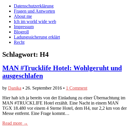
auf
auf
devildeli
Main
Skip
Datenschutzerklärung
Facebook
Twitter
auf
to
Fragen und Antworten
anzeigen
anzeigen
Instagram
menu
content
About me
anzeigen
Ich im world wide web
Impressum
Blogroll
Ladungssicherung erklärt
Recht
Schlagwort:
H4
MAN #Trucklife Hotel: Wohlgeruht und
ausgeschlafen
by
Danika
•
26. September 2016
•
1 Comment
Hier hab ich ja bereits von der Einladung zu einer Übernachtung im
MAN #TRUCKLIFE Hotel erzählt. Eine Nacht in einem MAN
TGX 18.480 vor einem 4 Sterne Hotel, dem H4, nur 2,2 km von der
Messe entfernt. Eine Frage kommt…
Read more →