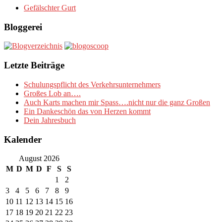
Gefälschter Gurt
Bloggerei
Letzte Beiträge
Schulungspflicht des Verkehrsunternehmers
Großes Lob an….
Auch Karts machen mir Spass….nicht nur die ganz Großen
Ein Dankeschön das von Herzen kommt
Dein Jahresbuch
Kalender
August 2026
M
D
M
D
F
S
S
1
2
3
4
5
6
7
8
9
10
11
12
13
14
15
16
17
18
19
20
21
22
23