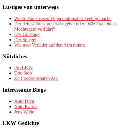
Lustiges von unterwegs
Wenn Döner essen Flipperautomaten-Feeling macht
Der tiefer-härter-breiter-Angeber oder „Wie Frau einen
Möchtegern vorführt“
Das Coilauge
Der Spiegel
Wie man Verlader auf den Arm nimmt
Nützliches
Pro LKW
Doc Stop
ZF Friedrichshafen AG
Interessante Blogs
Auto Diva
Auto Karma
Jens Wilde
LKW Gedichte