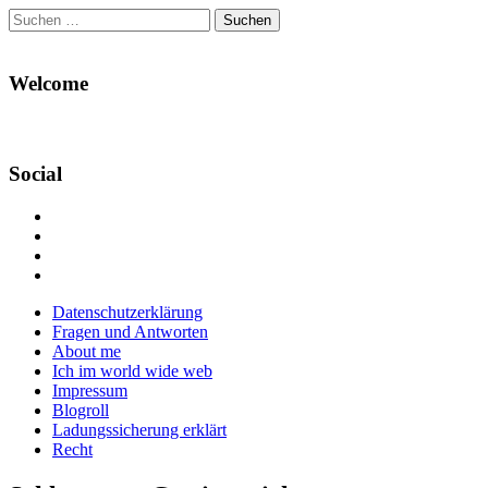
Suchen
nach:
Welcome
Social
Profil
von
Profil
Danikas
von
Profil
Blog
CrazyDevilDeli
von
Google+
auf
auf
devildeli
Main
Skip
Datenschutzerklärung
Facebook
Twitter
auf
to
Fragen und Antworten
anzeigen
anzeigen
Instagram
menu
content
About me
anzeigen
Ich im world wide web
Impressum
Blogroll
Ladungssicherung erklärt
Recht