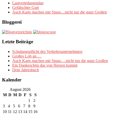
Lastverteilungsplan
Gefälschter Gurt
Auch Karts machen mir Spass....nicht nur die ganz Großen
Bloggerei
Letzte Beiträge
Schulungspflicht des Verkehrsunternehmers
Großes Lob an….
Auch Karts machen mir Spass….nicht nur die ganz Großen
Ein Dankeschön das von Herzen kommt
Dein Jahresbuch
Kalender
August 2026
M
D
M
D
F
S
S
1
2
3
4
5
6
7
8
9
10
11
12
13
14
15
16