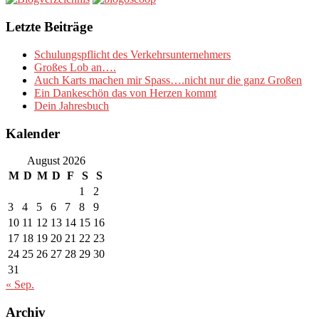
Letzte Beiträge
Schulungspflicht des Verkehrsunternehmers
Großes Lob an….
Auch Karts machen mir Spass….nicht nur die ganz Großen
Ein Dankeschön das von Herzen kommt
Dein Jahresbuch
Kalender
August 2026
M
D
M
D
F
S
S
1
2
3
4
5
6
7
8
9
10
11
12
13
14
15
16
17
18
19
20
21
22
23
24
25
26
27
28
29
30
31
« Sep.
Archiv