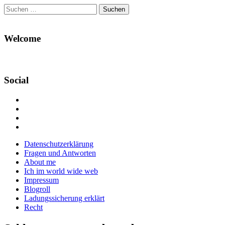
Suchen
nach:
Welcome
Social
Profil
von
Profil
Danikas
von
Profil
Blog
CrazyDevilDeli
von
Google+
auf
auf
devildeli
Main
Skip
Datenschutzerklärung
Facebook
Twitter
auf
to
Fragen und Antworten
anzeigen
anzeigen
Instagram
menu
content
About me
anzeigen
Ich im world wide web
Impressum
Blogroll
Ladungssicherung erklärt
Recht