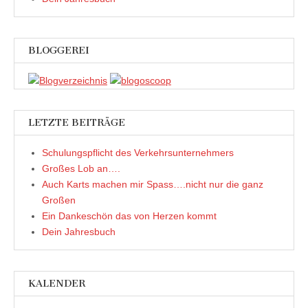
s
t
t
)
e
r
g
e
BLOGGEREI
ö
f
f
n
e
t
)
LETZTE BEITRÄGE
Schulungspflicht des Verkehrsunternehmers
Großes Lob an….
Auch Karts machen mir Spass….nicht nur die ganz
Großen
Ein Dankeschön das von Herzen kommt
Dein Jahresbuch
KALENDER