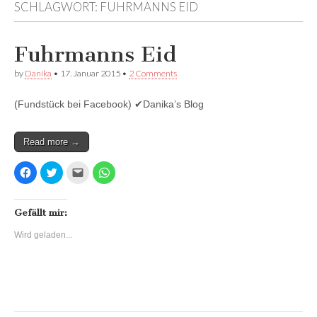
SCHLAGWORT:
FUHRMANNS EID
Facebook
anzeigen
anzeigen
anzeigen
Fuhrmanns Eid
by
Danika
•
17. Januar 2015
•
2 Comments
(Fundstück bei Facebook) ✔Danika’s Blog
Read more →
K
K
K
K
l
l
l
l
i
i
i
i
c
c
c
c
k
k
k
k
,
,
,
e
Gefällt mir:
u
u
u
n
m
m
m
,
Wird geladen...
a
ü
d
u
u
b
i
m
f
e
e
a
F
r
s
u
a
T
e
f
c
w
i
W
e
i
n
h
b
t
e
a
o
t
m
t
o
e
F
s