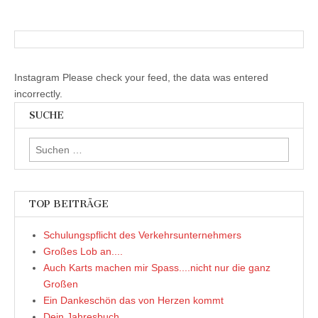
k
r
r
A
z
z
e
p
u
u
u
p
t
t
n
z
e
e
d
u
i
i
p
t
l
l
e
e
e
e
r
i
n
n
E
l
Instagram Please check your feed, the data was entered
(
(
-
e
W
W
M
n
incorrectly.
i
i
a
(
r
r
i
W
SUCHE
d
d
l
i
i
i
z
r
n
n
u
d
n
n
s
i
Suchen
e
e
e
n
u
u
n
n
nach:
e
e
d
e
m
m
e
u
F
F
n
e
e
e
(
m
n
n
W
F
TOP BEITRÄGE
s
s
i
e
t
t
r
n
e
e
d
s
Schulungspflicht des Verkehrsunternehmers
r
r
i
t
g
g
n
e
Großes Lob an....
e
e
n
r
ö
ö
e
g
Auch Karts machen mir Spass....nicht nur die ganz
f
f
u
e
f
f
e
ö
Großen
n
n
m
f
e
e
F
f
Ein Dankeschön das von Herzen kommt
t
t
e
n
)
)
n
e
Dein Jahresbuch