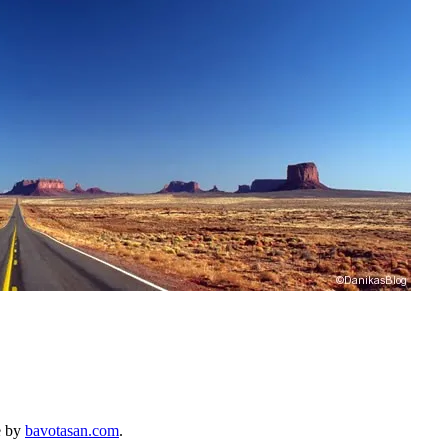
e by
bavotasan.com
.