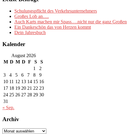
Schulungspflicht des Verkehrsunternehmers
Großes Lob an….
Auch Karts machen mir Spass….nicht nur die ganz Großen
Ein Dankeschön das von Herzen kommt
Dein Jahresbuch
Kalender
August 2026
M
D
M
D
F
S
S
1
2
3
4
5
6
7
8
9
10
11
12
13
14
15
16
17
18
19
20
21
22
23
24
25
26
27
28
29
30
31
« Sep.
Archiv
Archiv