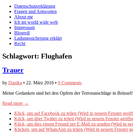
auf
auf
devildeli
Main
Skip
Datenschutzerklärung
Facebook
Twitter
auf
to
Fragen und Antworten
anzeigen
anzeigen
Instagram
menu
content
About me
anzeigen
Ich im world wide web
Impressum
Blogroll
Ladungssicherung erklärt
Recht
Schlagwort:
Flughafen
Trauer
by
Danika
•
22. März 2016
•
0 Comments
Meine Gedanken sind bei den Opfern der Terroranschläge in Brüssel
Read more →
Klick, um auf Facebook zu teilen (Wird in neuem Fenster geöff
Klick, um über Twitter zu teilen (Wird in neuem Fenster geöffn
Klick, um dies einem Freund per E-Mail zu senden (Wird in ne
Klicken, um auf WhatsApp zu teilen (Wird in neuem Fenster ge