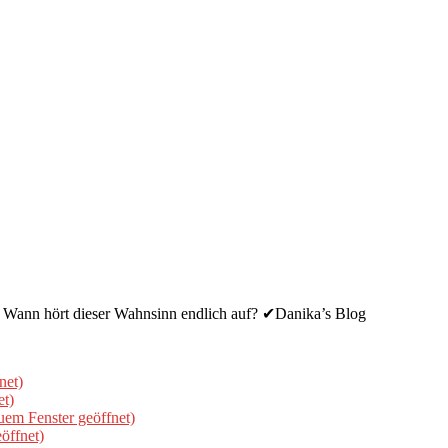
! Wann hört dieser Wahnsinn endlich auf? ✔Danika’s Blog
net)
et)
uem Fenster geöffnet)
öffnet)