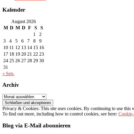
Kalender
August 2026
M
D
M
D
F
S
S
1
2
3
4
5
6
7
8
9
10
11
12
13
14
15
16
17
18
19
20
21
22
23
24
25
26
27
28
29
30
31
« Sep.
Archiv
Archiv
Privacy & Cookies: This site uses cookies. By continuing to use this w
To find out more, including how to control cookies, see here:
Cookie-
Blog via E-Mail abonnieren