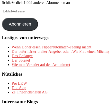
Schließe dich 1.992 anderen Abonnenten an
E-
Mail-
Adresse
Abonnieren
Lustiges von unterwegs
Wenn Döner essen Flipperautomaten-Feeling macht
Der tiefer-härter-breiter-Angeber oder „Wie Frau einen Möchte
Das Coilauge
Der Spiegel
Wie man Verlader auf den Arm nimmt
Nützliches
Pro LKW
Doc Stop
ZF Friedrichshafen AG
Interessante Blogs