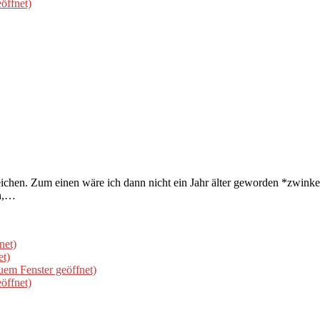
öffnet)
chen. Zum einen wäre ich dann nicht ein Jahr älter geworden *zwink
en,…
net)
et)
uem Fenster geöffnet)
öffnet)