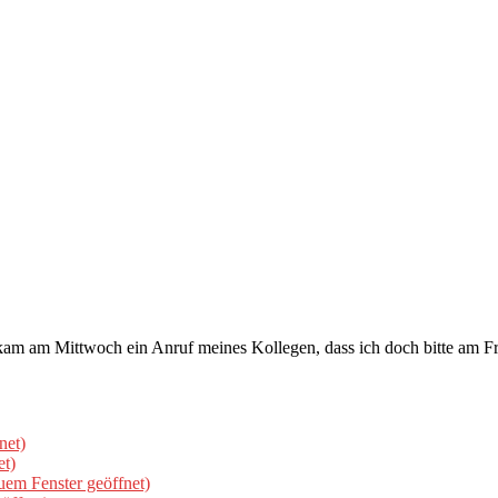
 kam am Mittwoch ein Anruf meines Kollegen, dass ich doch bitte am F
net)
et)
uem Fenster geöffnet)