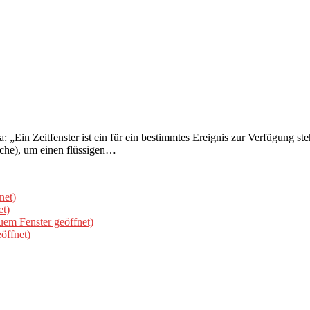
ia: „Ein Zeitfenster ist ein für ein bestimmtes Ereignis zur Verfügung 
nche), um einen flüssigen…
net)
et)
uem Fenster geöffnet)
öffnet)