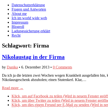
auf
auf
devildeli
Main
Skip
Datenschutzerklärung
Facebook
Twitter
auf
to
Fragen und Antworten
anzeigen
anzeigen
Instagram
menu
content
About me
anzeigen
Ich im world wide web
Impressum
Blogroll
Ladungssicherung erklärt
Recht
Schlagwort:
Firma
Nikolaustag in der Firma
by
Danika
•
6. Dezember 2013
•
0 Comments
Da ich ja die letzten zwei Wochen wegen Krankheit ausgefallen bin,
Nikolausgeschenk abzuholen; einen Stutenkerl. Klar,…
Read more →
Klick, um auf Facebook zu teilen (Wird in neuem Fenster geöff
Klick, um über Twitter zu teilen (Wird in neuem Fenster geöffn
Klick, um dies einem Freund per E-Mail zu senden (Wird in ne