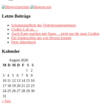
Letzte Beiträge
Schulungspflicht des Verkehrsunternehmers
Großes Lob an….
Auch Karts machen mir Spass….nicht nur die ganz Großen
Ein Dankeschön das von Herzen kommt
Dein Jahresbuch
Kalender
August 2026
M
D
M
D
F
S
S
1
2
3
4
5
6
7
8
9
10
11
12
13
14
15
16
17
18
19
20
21
22
23
24
25
26
27
28
29
30
31
« Sep.