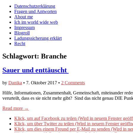
auf
auf
devildeli
Main
Skip
Datenschutzerklärung
Facebook
Twitter
auf
to
Fragen und Antworten
anzeigen
anzeigen
Instagram
menu
content
About me
anzeigen
Ich im world wide web
Impressum
Blogroll
Ladungssicherung erklärt
Recht
Schlagwort:
Branche
Sauer und enttäuscht
by
Danika
•
7. Oktober 2017
•
2 Comments
Hilfe, Informationen, Zusammenhalt, Gemeinschaft, miteinander reden,
verurteilt, dass es sie nicht mehr gibt? Sind das nicht genau DIE Pu
Read more →
Klick, um auf Facebook zu teilen (Wird in neuem Fenster geöff
Klick, um über Twitter zu teilen (Wird in neuem Fenster geöffn
Klick, um dies einem Freund per E-Mail zu senden (Wird in ne