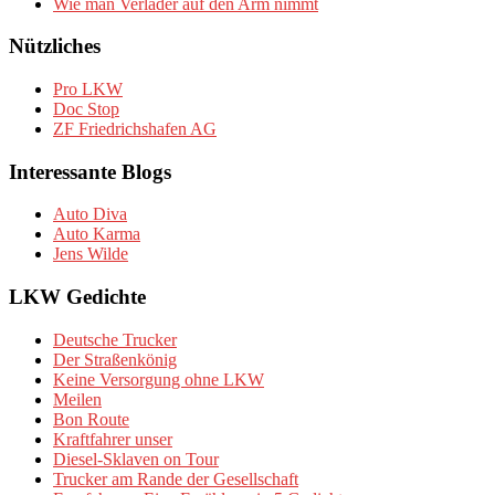
Wie man Verlader auf den Arm nimmt
Nützliches
Pro LKW
Doc Stop
ZF Friedrichshafen AG
Interessante Blogs
Auto Diva
Auto Karma
Jens Wilde
LKW Gedichte
Deutsche Trucker
Der Straßenkönig
Keine Versorgung ohne LKW
Meilen
Bon Route
Kraftfahrer unser
Diesel-Sklaven on Tour
Trucker am Rande der Gesellschaft