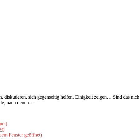
 diskutieren, sich gegenseitig helfen, Einigkeit zeigen… Sind das nich
nkte, nach denen…
net)
et)
uem Fenster geöffnet)