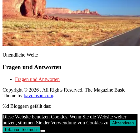
Unendliche Weite
Fragen und Antworten
Fragen und Antworten
Copyright © 2026
. All Rights Reserved.
The Magazine Basic
Theme by
bavotasan.com
.
%d
Bloggern gefällt das:
Diese Website benutzen Cookies. Wenn Sie die Website weiter
nutzen, stimmen Sie der Verwendung von Cookies zu.
Akzeptieren
Erfahren Sie mehr