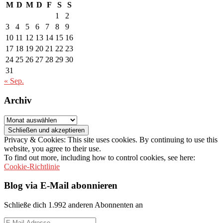
M
D
M
D
F
S
S
1
2
3
4
5
6
7
8
9
10
11
12
13
14
15
16
17
18
19
20
21
22
23
24
25
26
27
28
29
30
31
« Sep.
Archiv
Archiv
Privacy & Cookies: This site uses cookies. By continuing to use this
website, you agree to their use.
To find out more, including how to control cookies, see here:
Cookie-Richtlinie
Blog via E-Mail abonnieren
Schließe dich 1.992 anderen Abonnenten an
E-