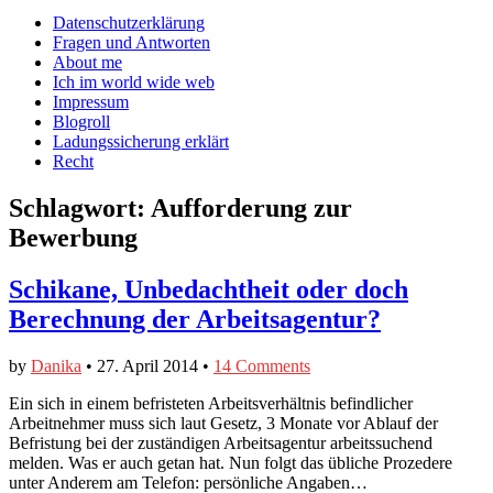
auf
auf
devildeli
Main
Skip
Datenschutzerklärung
Facebook
Twitter
auf
to
Fragen und Antworten
anzeigen
anzeigen
Instagram
menu
content
About me
anzeigen
Ich im world wide web
Impressum
Blogroll
Ladungssicherung erklärt
Recht
Schlagwort:
Aufforderung zur
Bewerbung
Schikane, Unbedachtheit oder doch
Berechnung der Arbeitsagentur?
by
Danika
•
27. April 2014
•
14 Comments
Ein sich in einem befristeten Arbeitsverhältnis befindlicher
Arbeitnehmer muss sich laut Gesetz, 3 Monate vor Ablauf der
Befristung bei der zuständigen Arbeitsagentur arbeitssuchend
melden. Was er auch getan hat. Nun folgt das übliche Prozedere
unter Anderem am Telefon: persönliche Angaben…