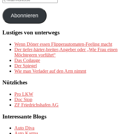
Mail-
Adresse
Abonnieren
Lustiges von unterwegs
Wenn Döner essen Flipperautomaten-Feeling macht
Der tiefer-härter-breiter-Angeber oder „Wie Frau einen
Möchtegern vorführt“
Das Coilauge
Der Spiegel
Wie man Verlader auf den Arm nimmt
Nützliches
Pro LKW
Doc Stop
ZF Friedrichshafen AG
Interessante Blogs
Auto Diva
Auto Karma