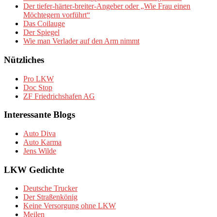
Der tiefer-härter-breiter-Angeber oder „Wie Frau einen
Möchtegern vorführt“
Das Coilauge
Der Spiegel
Wie man Verlader auf den Arm nimmt
Nützliches
Pro LKW
Doc Stop
ZF Friedrichshafen AG
Interessante Blogs
Auto Diva
Auto Karma
Jens Wilde
LKW Gedichte
Deutsche Trucker
Der Straßenkönig
Keine Versorgung ohne LKW
Meilen