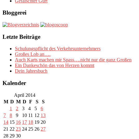
Gefälschter Gurt
Bloggerei
Letzte Beiträge
Schulungspflicht des Verkehrsunternehmers
Großes Lob an….
Auch Karts machen mir Spass….nicht nur die ganz Großen
Ein Dankeschön das von Herzen kommt
Dein Jahresbuch
Kalender
April 2014
M
D
M
D
F
S
S
1
2
3
4
5
6
7
8
9
10
11
12
13
14
15
16
17
18
19
20
21
22
23
24
25
26
27
28
29
30