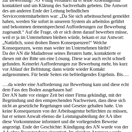
zur Bewerbung! :-O Völlig verdattert ha er seine Arbeitsagentur
kontaktiert und um Klärung des Sachverhalts gebeten. Die Antwort
des am anderen Ende der Leitung befindlichen
Servicecentermitarbeiters war: „Da Sie sich arbeitssuchend gemeldet
haben, werden Sie sofort in unserem System als arbeitslos geführt
und bekommen dementsprechend Aufforderungen zur Bewerbung
zugesandt.“ Auf die Frage, ob er sich denn darauf bewerben müsse,
weil er ja im Unternehmen bleiben würde, bekam er zur Antwort:
„Natürlich, sonst drohen Ihnen Konsequenzen!“ Welche
Konsequenzen, wenn man weiter im Unternehmen bleibt?
Da der AN die Mailadresse seines Beraters hatte, kontaktierte er
diesen mit der Bitte um eine Lösung. Diese war auch recht schnell
gefunden. Keinerlei Aufforderungen zur Bewerbung mehr, bis kurz
vor Ablauf der Befristung; dann würde wieder Kontakt
aufgenommen. Für beide Seiten ein befriedigendes Ergebnis. Bis….
….da wieder eine Aufforderung zur Bewerbung kam und diese echt
dem Fass den Boden ausgehauen hat!
Der AN hatte vor einiger Zeit bei einer Firma gekündigt, mit der
Begründung und den entsprechenden Nachweisen, dass diese sich
nicht an gesetzliche Regelungen und Gesetze gehalten hatte. Um
keine Konsequenzen von der Arbeitsagentur befürchten zu müssen,
hat er seinen Anwalt ebenso die Leistungsabteilung der AA über
diese Vorkommnisse informiert und die vorliegenden Beweise
angezeigt. Ende der Geschichte: Kündigung des AN wurde von der