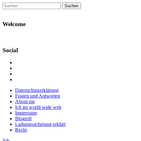
Suchen
nach:
Welcome
Social
Profil
von
Profil
Danikas
von
Profil
Blog
CrazyDevilDeli
von
Google+
auf
auf
devildeli
Main
Skip
Datenschutzerklärung
Facebook
Twitter
auf
to
Fragen und Antworten
anzeigen
anzeigen
Instagram
menu
content
About me
anzeigen
Ich im world wide web
Impressum
Blogroll
Ladungssicherung erklärt
Recht
Job