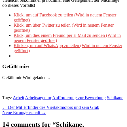
vielleicht bekommt er ja nochmal eine Gelegenheit der Nachfrage
ob dieses Vorfalls!
Klick, um auf Facebook zu teilen (Wird in neuem Fenster
geöffnet)
Klick, um über Twitter zu teilen (Wird in neuem Fenster
geöffnet)
Klick, um dies einem Freund per E-Mail zu senden (Wird in
neuem Fenster geöffnet)
Klicken, um auf WhatsApp zu teilen (Wird in neuem Fenster
geöffnet)
Gefällt mir:
Gefällt mir
Wird geladen...
Tags:
Arbeit
Arbeitsagentur
Aufforderung zur Bewerbung
Schikane
Post
← Der Mit-Erfinder des Viertaktmotors und sein Grab
Neue Errungenschaft →
navigation
14 comments for “
Schikane,