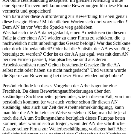
AA ohne Beanstandung akzeptiert. Im gleichen Atemzug wurde
eine Sperre für eventuell kommende Bewerbungen für diese Firma
vermerkt und gespeichert!
Nun kam aber diese Aufforderung zur Bewerbung für eben genau
diese besagte Firma! Mit deutlichen Worten sich dort vorzustellen!!
Dem AN ist vor Wut die Spucke weg geblieben.
Was hat sich die AA dabei gedacht, einen Arbeitslosen (in diesem
Falle ja eher einen AN) wieder zu einer Firma zu schicken, die ja
nachweislich nicht unbedingt das Gesetz befolgt? War das Schikane
oder doch Unbedachtheit? Oder hat die Statistik der AA es so nötig,
bereinigt zu werden? Oder ist es der AA gar egal, was mit dem AN
bei den Firmen passiert, Hauptsache, sie sind aus deren
Arbeitslosenlisten raus? Gelten bestehende Gesetze für die AA
selbst nicht oder haben sie nicht nachgedacht? Und warum wurde
die Sperre zur Bewerbung bei dieser Firma wieder aufgehoben?
Persönlich finde ich dieses Vorgehen der Arbeitsagentur eine
Frechheit. Da diese Bewerbungsaufforderungen über den
zuständigen Sachbearbeiter gehen oder, wie in diesem Fall, von ihm
persönlich kommen (er war auch vorher schon für diesen AN
zuständig, also auch zur Zeit der Arbeitnehmerkündigung), kann
man hier die AA in keinster Weise verstehen. Klar, man hätte jetzt
noch die AA um Stellungsnahme bezüglich dieses Fauxpas beten
können, aber warum sich aufregen, wenn der AN die schriftliche
Zusage seiner Firma zur Weiterbeschäftigung vorliegen hat? Aber