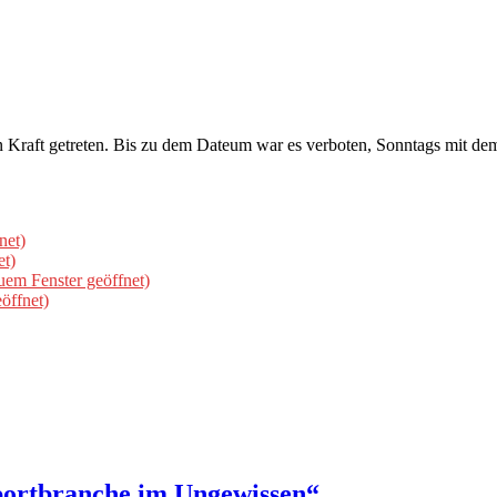
n Kraft getreten. Bis zu dem Dateum war es verboten, Sonntags mit 
net)
et)
uem Fenster geöffnet)
öffnet)
sportbranche im Ungewissen“