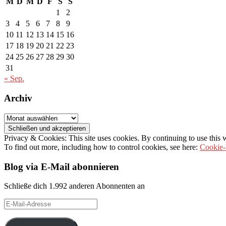
M
D
M
D
F
S
S
1
2
3
4
5
6
7
8
9
10
11
12
13
14
15
16
17
18
19
20
21
22
23
24
25
26
27
28
29
30
31
« Sep.
Archiv
Archiv
Privacy & Cookies: This site uses cookies. By continuing to use this w
To find out more, including how to control cookies, see here:
Cookie-
Blog via E-Mail abonnieren
Schließe dich 1.992 anderen Abonnenten an
E-
Mail-
Adresse