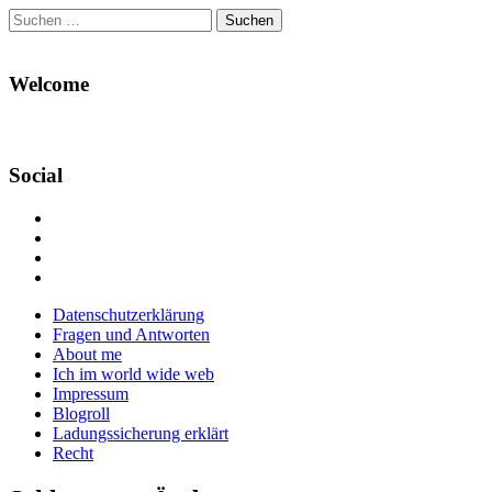
Suchen
nach:
Welcome
Social
Profil
von
Profil
Danikas
von
Profil
Blog
CrazyDevilDeli
von
Google+
auf
auf
devildeli
Main
Skip
Datenschutzerklärung
Facebook
Twitter
auf
to
Fragen und Antworten
anzeigen
anzeigen
Instagram
menu
content
About me
anzeigen
Ich im world wide web
Impressum
Blogroll
Ladungssicherung erklärt
Recht