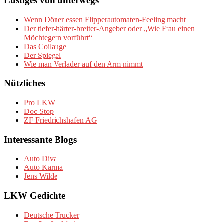
Lustiges von unterwegs
Wenn Döner essen Flipperautomaten-Feeling macht
Der tiefer-härter-breiter-Angeber oder „Wie Frau einen
Möchtegern vorführt“
Das Coilauge
Der Spiegel
Wie man Verlader auf den Arm nimmt
Nützliches
Pro LKW
Doc Stop
ZF Friedrichshafen AG
Interessante Blogs
Auto Diva
Auto Karma
Jens Wilde
LKW Gedichte
Deutsche Trucker