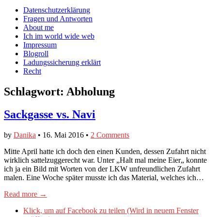
auf
auf
devildeli
Main
Skip
Datenschutzerklärung
Facebook
Twitter
auf
to
Fragen und Antworten
anzeigen
anzeigen
Instagram
menu
content
About me
anzeigen
Ich im world wide web
Impressum
Blogroll
Ladungssicherung erklärt
Recht
Schlagwort:
Abholung
Sackgasse vs. Navi
by
Danika
•
16. Mai 2016
•
2 Comments
Mitte April hatte ich doch den einen Kunden, dessen Zufahrt nicht
wirklich sattelzuggerecht war. Unter „Halt mal meine Eier„ konnte
ich ja ein Bild mit Worten von der LKW unfreundlichen Zufahrt
malen. Eine Woche später musste ich das Material, welches ich…
Read more →
Klick, um auf Facebook zu teilen (Wird in neuem Fenster