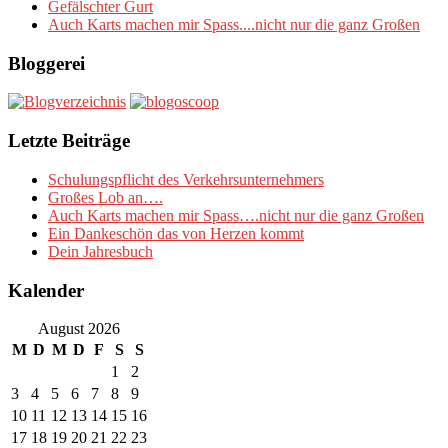
Gefälschter Gurt
Auch Karts machen mir Spass....nicht nur die ganz Großen
Bloggerei
Letzte Beiträge
Schulungspflicht des Verkehrsunternehmers
Großes Lob an….
Auch Karts machen mir Spass….nicht nur die ganz Großen
Ein Dankeschön das von Herzen kommt
Dein Jahresbuch
Kalender
August 2026
M
D
M
D
F
S
S
1
2
3
4
5
6
7
8
9
10
11
12
13
14
15
16
17
18
19
20
21
22
23