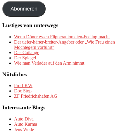
Adresse
Abonnieren
Lustiges von unterwegs
Wenn Döner essen Flipperautomaten-Feeling macht
Der tiefer-härter-breiter-Angeber oder „Wie Frau einen
Möchtegern vorführt“
Das Coilauge
Der Spiegel
Wie man Verlader auf den Arm nimmt
Nützliches
Pro LKW
Doc Stop
ZF Friedrichshafen AG
Interessante Blogs
Auto Diva
Auto Karma
Jens Wilde