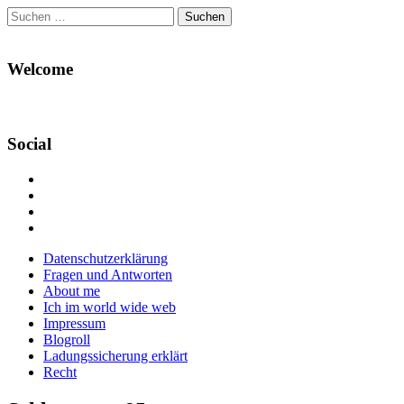
Suchen
nach:
Welcome
Social
Profil
von
Profil
Danikas
von
Profil
Blog
CrazyDevilDeli
von
Google+
auf
auf
devildeli
Main
Skip
Datenschutzerklärung
Facebook
Twitter
auf
to
Fragen und Antworten
anzeigen
anzeigen
Instagram
menu
content
About me
anzeigen
Ich im world wide web
Impressum
Blogroll
Ladungssicherung erklärt
Recht