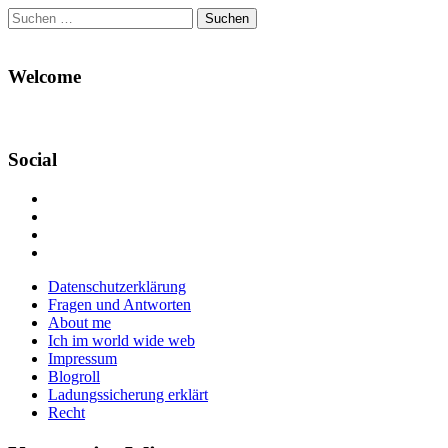
Suchen
nach:
Welcome
Social
Profil
von
Profil
Danikas
von
Profil
Blog
CrazyDevilDeli
von
Google+
auf
auf
devildeli
Main
Skip
Datenschutzerklärung
Facebook
Twitter
auf
to
Fragen und Antworten
anzeigen
anzeigen
Instagram
menu
content
About me
anzeigen
Ich im world wide web
Impressum
Blogroll
Ladungssicherung erklärt
Recht