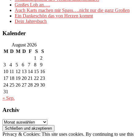
Großes Lob an….
Auch Karts machen mir Spass….nicht nur die ganz Großen
Ein Dankeschön das von Herzen kommt
Dein Jahresbuch
Kalender
August 2026
M
D
M
D
F
S
S
1
2
3
4
5
6
7
8
9
10
11
12
13
14
15
16
17
18
19
20
21
22
23
24
25
26
27
28
29
30
31
« Sep.
Archiv
Archiv
Privacy & Cookies: This site uses cookies. By continuing to use this