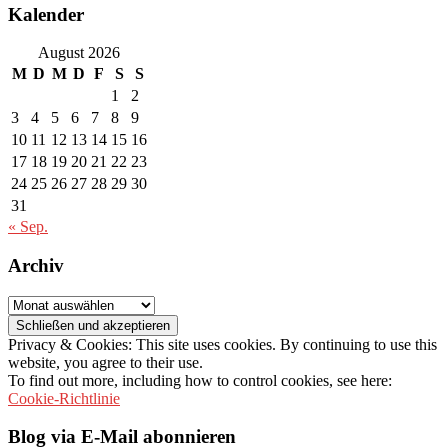
Kalender
August 2026
M
D
M
D
F
S
S
1
2
3
4
5
6
7
8
9
10
11
12
13
14
15
16
17
18
19
20
21
22
23
24
25
26
27
28
29
30
31
« Sep.
Archiv
Archiv
Privacy & Cookies: This site uses cookies. By continuing to use this
website, you agree to their use.
To find out more, including how to control cookies, see here:
Cookie-Richtlinie
Blog via E-Mail abonnieren