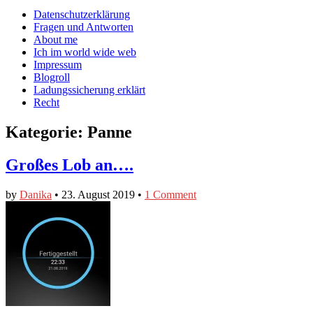
auf
auf
devildeli
Main
Skip
Datenschutzerklärung
Facebook
Twitter
auf
to
Fragen und Antworten
anzeigen
anzeigen
Instagram
menu
content
About me
anzeigen
Ich im world wide web
Impressum
Blogroll
Ladungssicherung erklärt
Recht
Kategorie:
Panne
Großes Lob an….
by
Danika
•
23. August 2019
•
1 Comment