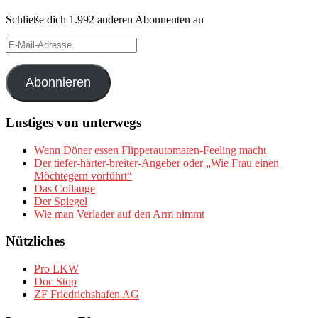
Schließe dich 1.992 anderen Abonnenten an
E-
Mail-
Adresse
Abonnieren
Lustiges von unterwegs
Wenn Döner essen Flipperautomaten-Feeling macht
Der tiefer-härter-breiter-Angeber oder „Wie Frau einen
Möchtegern vorführt“
Das Coilauge
Der Spiegel
Wie man Verlader auf den Arm nimmt
Nützliches
Pro LKW
Doc Stop
ZF Friedrichshafen AG