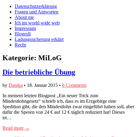
auf
auf
devildeli
Main
Skip
Datenschutzerklärung
Facebook
Twitter
auf
to
Fragen und Antworten
anzeigen
anzeigen
Instagram
menu
content
About me
anzeigen
Ich im world wide web
Impressum
Blogroll
Ladungssicherung erklärt
Recht
Kategorie:
MiLoG
Die betriebliche Übung
by
Danika
•
18. Januar 2015
•
8 Comments
In meinem letzten Blogpost „Ein neuer Trick zum
Mindestlohngesetz“ schrieb ich, dass es im Erzgebirge eine
Spedition gibt, die den Mindestlohn zwar eingeführt haben soll, aber
dafür die Spesen von 24 € auf 12 € täglich reduziert hat! Dieses
ist…
Read more →