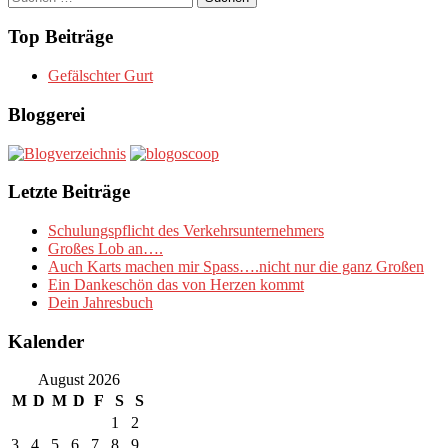
nach:
Top Beiträge
Gefälschter Gurt
Bloggerei
Letzte Beiträge
Schulungspflicht des Verkehrsunternehmers
Großes Lob an….
Auch Karts machen mir Spass….nicht nur die ganz Großen
Ein Dankeschön das von Herzen kommt
Dein Jahresbuch
Kalender
August 2026
M
D
M
D
F
S
S
1
2
3
4
5
6
7
8
9