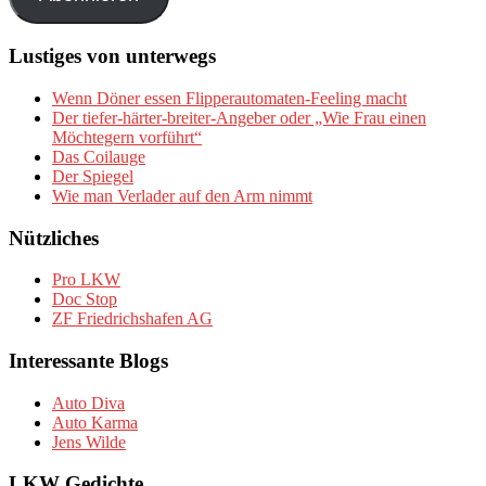
Lustiges von unterwegs
Wenn Döner essen Flipperautomaten-Feeling macht
Der tiefer-härter-breiter-Angeber oder „Wie Frau einen
Möchtegern vorführt“
Das Coilauge
Der Spiegel
Wie man Verlader auf den Arm nimmt
Nützliches
Pro LKW
Doc Stop
ZF Friedrichshafen AG
Interessante Blogs
Auto Diva
Auto Karma
Jens Wilde
LKW Gedichte