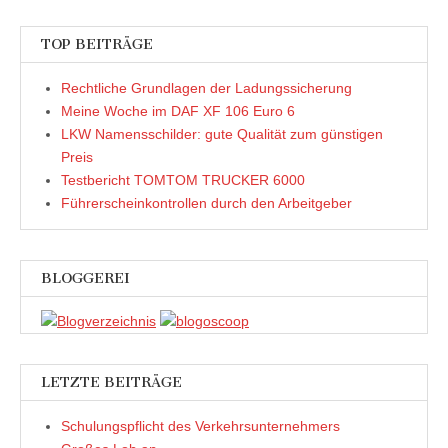
F
F
n
e
e
e
(
m
n
n
W
F
TOP BEITRÄGE
s
s
i
e
t
t
r
n
e
e
d
s
r
r
i
t
Rechtliche Grundlagen der Ladungssicherung
g
g
n
e
e
e
n
r
Meine Woche im DAF XF 106 Euro 6
ö
ö
e
g
f
f
u
e
LKW Namensschilder: gute Qualität zum günstigen
f
f
e
ö
n
n
m
f
Preis
e
e
F
f
t
t
e
n
Testbericht TOMTOM TRUCKER 6000
)
)
n
e
s
t
Führerscheinkontrollen durch den Arbeitgeber
t
)
e
r
g
e
ö
BLOGGEREI
f
f
n
e
t
)
LETZTE BEITRÄGE
Schulungspflicht des Verkehrsunternehmers