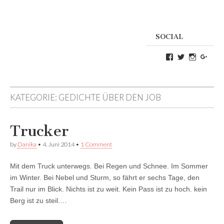
SOCIAL
Profil
Profil
Profil
Goog
von
von
von
Danikas
CrazyDevilD
devildeli
Blog
auf
auf
auf
Twitter
Instagra
KATEGORIE:
GEDICHTE ÜBER DEN JOB
Facebook
anzeigen
anzeigen
anzeigen
Trucker
by
Danika
•
4. Juni 2014
•
1 Comment
Mit dem Truck unterwegs. Bei Regen und Schnee. Im Sommer
im Winter. Bei Nebel und Sturm, so fährt er sechs Tage, den
Trail nur im Blick. Nichts ist zu weit. Kein Pass ist zu hoch. kein
Berg ist zu steil.…