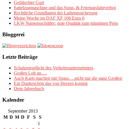
Gefälschter Gurt
Sattelzugmaschine und das Sonn- & Feiertagsfahrverbot
Rechtliche Grundlagen der Ladungssicherung
Meine Woche im DAF XF 106 Euro 6
LKW Namensschilder: gute Qualität zum günstigen Preis
Bloggerei
Letzte Beiträge
Schulungspflicht des Verkehrsunternehmers
Großes Lob an….
Auch Karts machen mir Spass….nicht nur die ganz Großen
Ein Dankeschön das von Herzen kommt
Dein Jahresbuch
Kalender
September 2013
M
D
M
D
F
S
S
1