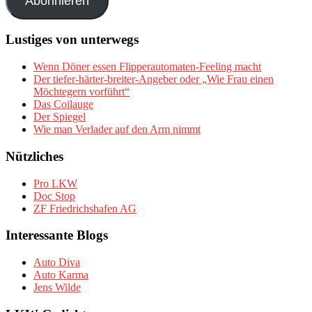
Abonnieren
Lustiges von unterwegs
Wenn Döner essen Flipperautomaten-Feeling macht
Der tiefer-härter-breiter-Angeber oder „Wie Frau einen
Möchtegern vorführt“
Das Coilauge
Der Spiegel
Wie man Verlader auf den Arm nimmt
Nützliches
Pro LKW
Doc Stop
ZF Friedrichshafen AG
Interessante Blogs
Auto Diva
Auto Karma
Jens Wilde