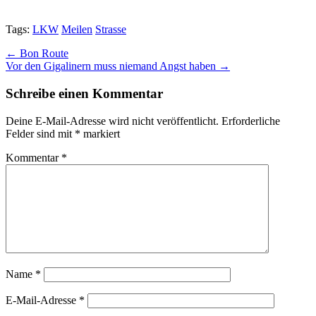
Tags:
LKW
Meilen
Strasse
Post
← Bon Route
Vor den Gigalinern muss niemand Angst haben →
navigation
Schreibe einen Kommentar
Deine E-Mail-Adresse wird nicht veröffentlicht.
Erforderliche
Felder sind mit
*
markiert
Kommentar
*
Name
*
E-Mail-Adresse
*