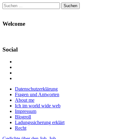
Suchen
nach:
Welcome
Social
Profil
von
Profil
Danikas
von
Profil
Blog
CrazyDevilDeli
von
Google+
auf
auf
devildeli
Main
Skip
Datenschutzerklärung
Facebook
Twitter
auf
to
Fragen und Antworten
anzeigen
anzeigen
Instagram
menu
content
About me
anzeigen
Ich im world wide web
Impressum
Blogroll
Ladungssicherung erklärt
Recht
Gedichte über den Job
,
Job