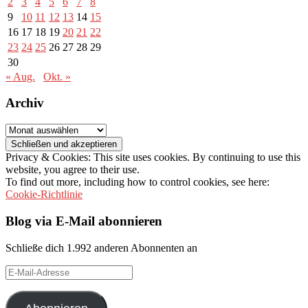
2
3
4
5
6
7
8
9
10
11
12
13
14
15
16
17
18
19
20
21
22
23
24
25
26
27
28
29
30
« Aug.
Okt. »
Archiv
Archiv
Privacy & Cookies: This site uses cookies. By continuing to use this
website, you agree to their use.
To find out more, including how to control cookies, see here:
Cookie-Richtlinie
Blog via E-Mail abonnieren
Schließe dich 1.992 anderen Abonnenten an
E-
Mail-
Adresse