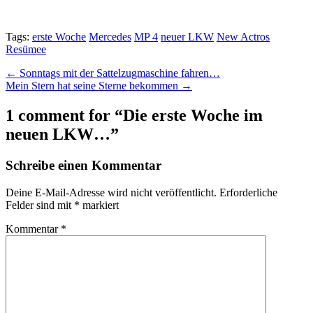
Tags:
erste Woche
Mercedes
MP 4
neuer LKW
New Actros
Resümee
Post
← Sonntags mit der Sattelzugmaschine fahren…
Mein Stern hat seine Sterne bekommen →
navigation
1 comment for “
Die erste Woche im
neuen LKW…
”
Schreibe einen Kommentar
Deine E-Mail-Adresse wird nicht veröffentlicht.
Erforderliche
Felder sind mit
*
markiert
Kommentar
*