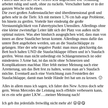
arbeitet ruhig und sanft, ohne zu ruckeln. Verschalter hatte er in der
ganzen Woche nicht einen.
Die zwei großen Außenstaufächer sind überdimensional groß und
gehen sehr in die Tiefe. Ich mit meinen 1,76 cm hab arge Probleme,
bis hinein zu greifen. Vorteile hier eindeutig die große
Verstaumöglichkeit von Fahrertypischen Utensilien. Allerdings ohne
eine kleine zweistufige Leiter läßt sich der Platz von außen nicht
optimal nutzen. Was aber hindurch ausgeglichen wird, dass man von
innen an diese Staufächer heran kommt. Allerdings muss dafür das
untere Bett angehoben werden, um an die Staufachklappe zu
gelangen. Hier der sehr negative Punkt: man muss gleichzeitig das
Bett hoch halten UND die Staufachklappe öffnen und in’s Staufach
greifen. Wenn man nicht unbedingt ein Schlangenmensch ist oder
mindestens 3 Arme hat, ist das nicht ohne Schmerzen und
Komplikationen machbar. Hier fehlt meiner Meinung nach eine
Arretierung, um das Bett fest zu halten, wenn man an’s Staufach
möchte. Eventuell auch eine Vorrichtung zum Feststellen der
Staufachklappe, damit man beide Hände frei hat um zu krosen. 🙁
Alles in allem muss ich sagen, ich fahre den New Actros doch sehr
gern. Wenn Mercedes die Leistung noch effektiv verbessern kann,
ist es ein sehr guter LKW….meiner Meinung nach!
Ich geb ihn jedenfalls freiwillig nicht mehr ab! 😛😜😋