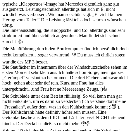
typische „Klappertros“-Image hat Mercedes eigentlich ganz gut
ausgemerzt. Leistungstechnisch allerdings hat sich m.E. nicht
wirklich was verbessert. Wie man so schön sagt: „Er zieht keinen
Hering vom Teller!“ Die Leistung läßt teils doch sehr zu wünschen
übrig.
Die Innenausstattung, die Knöppsche und Co. allerdings sind sehr
strukturiert und übersichtlich angeordnet. Man findet sich schnell
zurecht. 👍
Die Menüführung durch den Bordcomputer find ich persönlich doch
recht kompliziert…sogar verwirrend. 👎 Da muss ich ehrlich sagen,
war die des MP 3 besser.
Die Staufächer im Innenraum über der Windschutzscheibe sehen im
ersten Moment sehr klein aus. Ich hätte schon Sorge, mein ganzes
„Gerümpel“ verstaut zu bekommen. Die drei Fächer sind zwar nicht
hoch, gehen aber sehr tief rein. Kurz um: Frau hat alles
untergebracht…und Frau hat ne Meeeeeenge Zeugs. :)👍
Die Schublade unter dem Bett ist riiiiiiesig! So viel kann man gar
nicht einkaufen, um es darin zu verstecken (ich verstaue dort meine
„Fressalien“, außer dem, was in den Kühlschrank kommt ;)😇 ).
Der Kühlschrank hätte definitiv höher sein müssen. Eine
Getränkeflasche aus dem LIDL mit 1,5 Liter passt NICHT stehend
hinein. Der Deckel schließt so nicht mehr. 👎👎
Fahren läßt sich der New Actros sehr angenehm. Die Schaltung