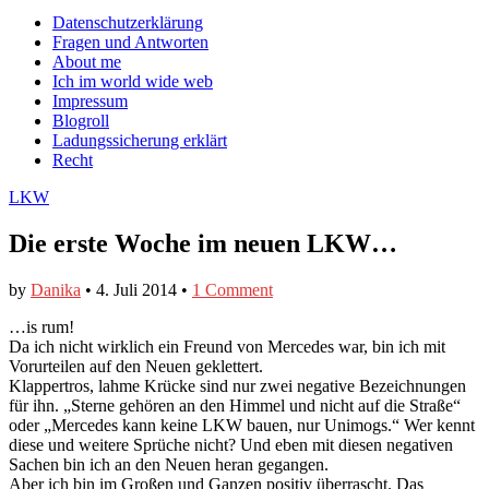
auf
auf
devildeli
Main
Skip
Datenschutzerklärung
Facebook
Twitter
auf
to
Fragen und Antworten
anzeigen
anzeigen
Instagram
menu
content
About me
anzeigen
Ich im world wide web
Impressum
Blogroll
Ladungssicherung erklärt
Recht
LKW
Die erste Woche im neuen LKW…
by
Danika
•
4. Juli 2014
•
1 Comment
…is rum!
Da ich nicht wirklich ein Freund von Mercedes war, bin ich mit
Vorurteilen auf den Neuen geklettert.
Klappertros, lahme Krücke sind nur zwei negative Bezeichnungen
für ihn. „Sterne gehören an den Himmel und nicht auf die Straße“
oder „Mercedes kann keine LKW bauen, nur Unimogs.“ Wer kennt
diese und weitere Sprüche nicht? Und eben mit diesen negativen
Sachen bin ich an den Neuen heran gegangen.
Aber ich bin im Großen und Ganzen positiv überrascht. Das