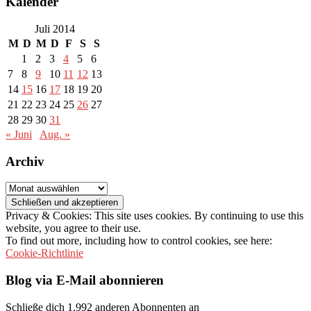
Kalender
Juli 2014
M
D
M
D
F
S
S
1
2
3
4
5
6
7
8
9
10
11
12
13
14
15
16
17
18
19
20
21
22
23
24
25
26
27
28
29
30
31
« Juni
Aug. »
Archiv
Archiv
Privacy & Cookies: This site uses cookies. By continuing to use this
website, you agree to their use.
To find out more, including how to control cookies, see here:
Cookie-Richtlinie
Blog via E-Mail abonnieren
Schließe dich 1.992 anderen Abonnenten an