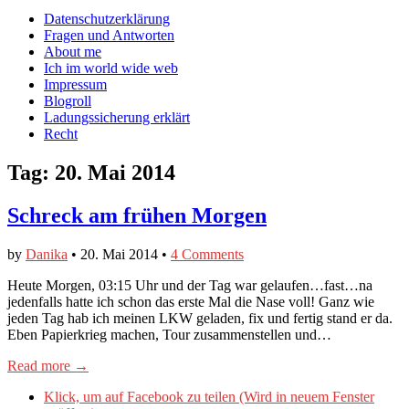
auf
auf
devildeli
Main
Skip
Datenschutzerklärung
Facebook
Twitter
auf
to
Fragen und Antworten
anzeigen
anzeigen
Instagram
menu
content
About me
anzeigen
Ich im world wide web
Impressum
Blogroll
Ladungssicherung erklärt
Recht
Tag:
20. Mai 2014
Schreck am frühen Morgen
by
Danika
•
20. Mai 2014
•
4 Comments
Heute Morgen, 03:15 Uhr und der Tag war gelaufen…fast…na
jedenfalls hatte ich schon das erste Mal die Nase voll! Ganz wie
jeden Tag hab ich meinen LKW geladen, fix und fertig stand er da.
Eben Papierkrieg machen, Tour zusammenstellen und…
Read more →
Klick, um auf Facebook zu teilen (Wird in neuem Fenster