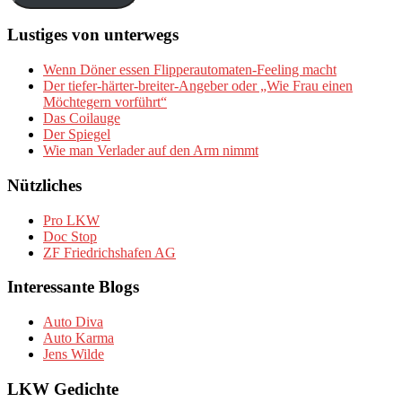
Lustiges von unterwegs
Wenn Döner essen Flipperautomaten-Feeling macht
Der tiefer-härter-breiter-Angeber oder „Wie Frau einen
Möchtegern vorführt“
Das Coilauge
Der Spiegel
Wie man Verlader auf den Arm nimmt
Nützliches
Pro LKW
Doc Stop
ZF Friedrichshafen AG
Interessante Blogs
Auto Diva
Auto Karma
Jens Wilde
LKW Gedichte