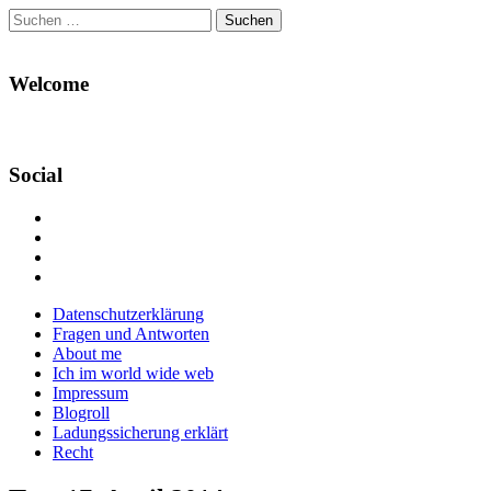
Suchen
nach:
Welcome
Social
Profil
von
Profil
Danikas
von
Profil
Blog
CrazyDevilDeli
von
Google+
auf
auf
devildeli
Main
Skip
Datenschutzerklärung
Facebook
Twitter
auf
to
Fragen und Antworten
anzeigen
anzeigen
Instagram
menu
content
About me
anzeigen
Ich im world wide web
Impressum
Blogroll
Ladungssicherung erklärt
Recht