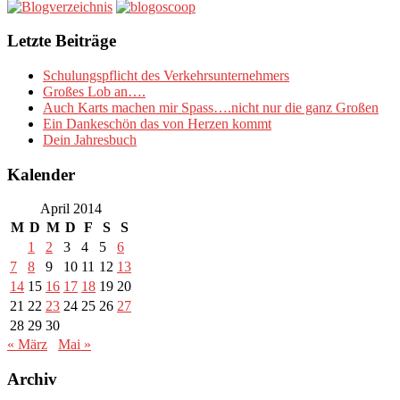
Letzte Beiträge
Schulungspflicht des Verkehrsunternehmers
Großes Lob an….
Auch Karts machen mir Spass….nicht nur die ganz Großen
Ein Dankeschön das von Herzen kommt
Dein Jahresbuch
Kalender
April 2014
M
D
M
D
F
S
S
1
2
3
4
5
6
7
8
9
10
11
12
13
14
15
16
17
18
19
20
21
22
23
24
25
26
27
28
29
30
« März
Mai »
Archiv