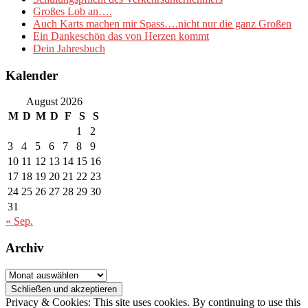
Großes Lob an….
Auch Karts machen mir Spass….nicht nur die ganz Großen
Ein Dankeschön das von Herzen kommt
Dein Jahresbuch
Kalender
August 2026
M
D
M
D
F
S
S
1
2
3
4
5
6
7
8
9
10
11
12
13
14
15
16
17
18
19
20
21
22
23
24
25
26
27
28
29
30
31
« Sep.
Archiv
Archiv
Privacy & Cookies: This site uses cookies. By continuing to use this