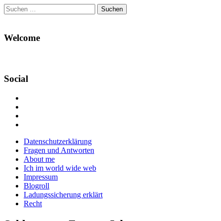
Suchen
nach:
Welcome
Social
Profil
von
Profil
Danikas
von
Profil
Blog
CrazyDevilDeli
von
Google+
auf
auf
devildeli
Main
Skip
Datenschutzerklärung
Facebook
Twitter
auf
to
Fragen und Antworten
anzeigen
anzeigen
Instagram
menu
content
About me
anzeigen
Ich im world wide web
Impressum
Blogroll
Ladungssicherung erklärt
Recht