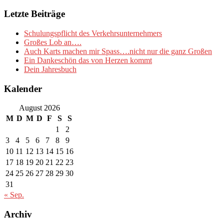
Letzte Beiträge
Schulungspflicht des Verkehrsunternehmers
Großes Lob an….
Auch Karts machen mir Spass….nicht nur die ganz Großen
Ein Dankeschön das von Herzen kommt
Dein Jahresbuch
Kalender
August 2026
M
D
M
D
F
S
S
1
2
3
4
5
6
7
8
9
10
11
12
13
14
15
16
17
18
19
20
21
22
23
24
25
26
27
28
29
30
31
« Sep.
Archiv