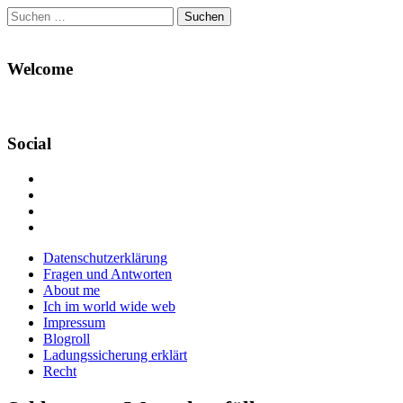
Suchen
nach:
Welcome
Social
Profil
von
Profil
Danikas
von
Profil
Blog
CrazyDevilDeli
von
Google+
auf
auf
devildeli
Main
Skip
Datenschutzerklärung
Facebook
Twitter
auf
to
Fragen und Antworten
anzeigen
anzeigen
Instagram
menu
content
About me
anzeigen
Ich im world wide web
Impressum
Blogroll
Ladungssicherung erklärt
Recht