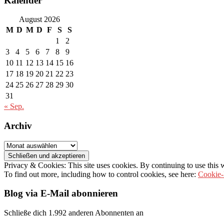
Kalender
August 2026
M
D
M
D
F
S
S
1
2
3
4
5
6
7
8
9
10
11
12
13
14
15
16
17
18
19
20
21
22
23
24
25
26
27
28
29
30
31
« Sep.
Archiv
Archiv
Privacy & Cookies: This site uses cookies. By continuing to use this w
To find out more, including how to control cookies, see here:
Cookie-
Blog via E-Mail abonnieren
Schließe dich 1.992 anderen Abonnenten an