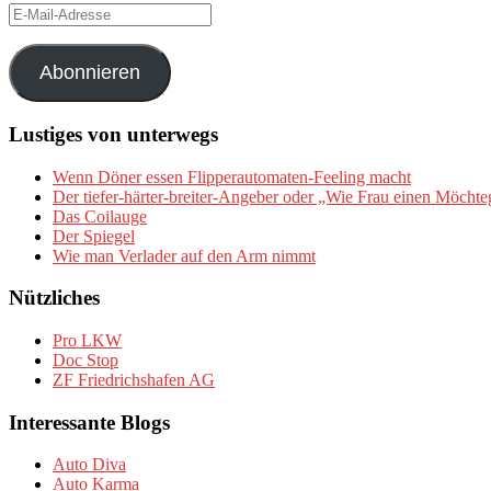
E-
Mail-
Adresse
Abonnieren
Lustiges von unterwegs
Wenn Döner essen Flipperautomaten-Feeling macht
Der tiefer-härter-breiter-Angeber oder „Wie Frau einen Möchte
Das Coilauge
Der Spiegel
Wie man Verlader auf den Arm nimmt
Nützliches
Pro LKW
Doc Stop
ZF Friedrichshafen AG
Interessante Blogs
Auto Diva
Auto Karma