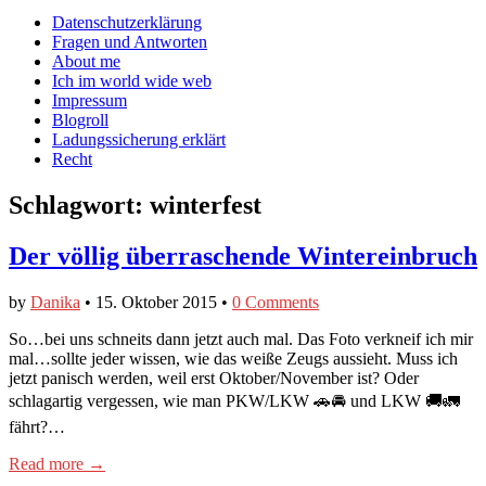
auf
auf
devildeli
Main
Skip
Datenschutzerklärung
Facebook
Twitter
auf
to
Fragen und Antworten
anzeigen
anzeigen
Instagram
menu
content
About me
anzeigen
Ich im world wide web
Impressum
Blogroll
Ladungssicherung erklärt
Recht
Schlagwort:
winterfest
Der völlig überraschende Wintereinbruch
by
Danika
•
15. Oktober 2015
•
0 Comments
So…bei uns schneits dann jetzt auch mal. Das Foto verkneif ich mir
mal…sollte jeder wissen, wie das weiße Zeugs aussieht. Muss ich
jetzt panisch werden, weil erst Oktober/November ist? Oder
schlagartig vergessen, wie man PKW/LKW 🚗🚘 und LKW 🚚🚛
fährt?…
Read more →