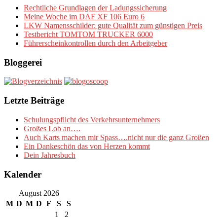
Rechtliche Grundlagen der Ladungssicherung
Meine Woche im DAF XF 106 Euro 6
LKW Namensschilder: gute Qualität zum günstigen Preis
Testbericht TOMTOM TRUCKER 6000
Führerscheinkontrollen durch den Arbeitgeber
Bloggerei
Letzte Beiträge
Schulungspflicht des Verkehrsunternehmers
Großes Lob an….
Auch Karts machen mir Spass….nicht nur die ganz Großen
Ein Dankeschön das von Herzen kommt
Dein Jahresbuch
Kalender
August 2026
M
D
M
D
F
S
S
1
2